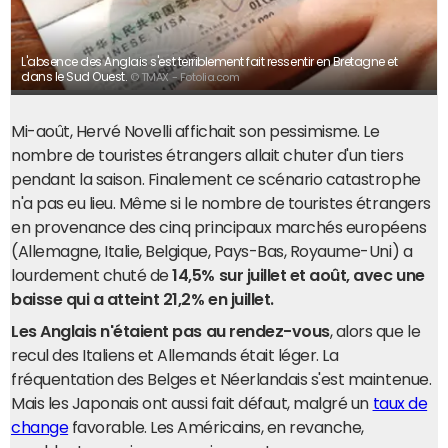
L'absence des Anglais s'est terriblement fait ressentir en Bretagne et
dans le Sud Ouest.
© TMAX - Fotolia.com
Mi-août, Hervé Novelli affichait son pessimisme. Le
nombre de touristes étrangers allait chuter d'un tiers
pendant la saison. Finalement ce scénario catastrophe
n'a pas eu lieu. Même si le nombre de touristes étrangers
en provenance des cinq principaux marchés européens
(Allemagne, Italie, Belgique, Pays-Bas, Royaume-Uni) a
lourdement chuté de
14,5% sur juillet et août, avec une
baisse qui a atteint 21,2% en juillet.
Les Anglais n'étaient pas au rendez-vous
, alors que le
recul des Italiens et Allemands était léger. La
fréquentation des Belges et Néerlandais s'est maintenue.
Mais les Japonais ont aussi fait défaut, malgré un
taux de
change
favorable. Les Américains, en revanche,