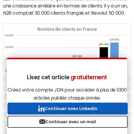
une croissance similaire en termes de clients. Il y a un an,
N26 comptait 30 000 clients français et Revolut 50 000.
Lisez cet article
gratuitement
Créez votre compte JDN pour accéder à plus de 1000
articles publiés chaque année.
Continuer avec Linkedin
Cette croissance se poursuit sur un rythme soutenu
Continuer avec un mail
puisqu'elles enregistrent toutes deux entre 4 000 et
5 000 nouveaux utilisateurs par semaine (elles tournaient