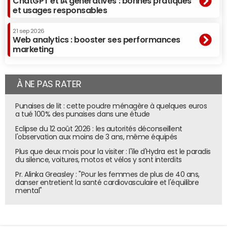
ChatGPT et IA génératives : bonnes pratiques
Les deux néobanques ne communiquent pas sur le
et usages responsables
nombre d'utilisateurs français actifs mensuels ou
quotidiens. "Dès que les gens commencent à tester, ils
21 sep 2026
Web analytics : booster ses performances
finissent par s'en servir comme compte de tous les jours.
marketing
Les montants des encours augmentent très rapidement.
Mais comme notre croissance s'accélère,
mécaniquement il y a plus de clients qui commencent à
À NE PAS RATER
ouvrir leurs comptes, donc qui s'en servent modérément.
Ce qui nous intéresse c'est voir que les gens s'en servent
Punaises de lit : cette poudre ménagère à quelques euros
a tué 100% des punaises dans une étude
de plus en plus rapidement", justifie Jérémie Rosselli.
Eclipse du 12 août 2026 : les autorités déconseillent
Revolut assure de son côté que la proportion d'utilisateurs
l'observation aux moins de 3 ans, même équipés
actifs est a peu près la même dans tous les pays. Sur les
Plus que deux mois pour la visiter : l'île d'Hydra est le paradis
1,5 million de clients, le Britannique revendique
du silence, voitures, motos et vélos y sont interdits
350 000 utilisateurs quotidiens (23,3%) et
Pr. Alinka Greasley : "Pour les femmes de plus de 40 ans,
800 000 utilisateurs actifs mensuels (56,7%). En France, il y
danser entretient la santé cardiovasculaire et l'équilibre
aurait donc environ plus de 50 000 personnes qui utilisent
mental"
Revolut quotidiennement et 124 000 utilisateurs actifs
mensuels. Revolut France enregistre
750 000 transactions par mois, contre 110 000 il y a un an.