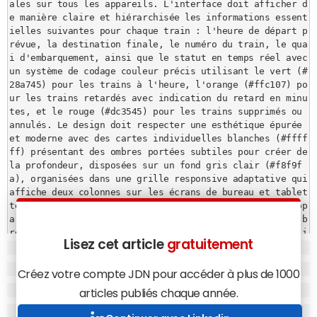
ales sur tous les appareils. L'interface doit afficher d
e manière claire et hiérarchisée les informations essent
ielles suivantes pour chaque train : l'heure de départ p
révue, la destination finale, le numéro du train, le qua
i d'embarquement, ainsi que le statut en temps réel avec 
un système de codage couleur précis utilisant le vert (#
28a745) pour les trains à l'heure, l'orange (#ffc107) po
ur les trains retardés avec indication du retard en minu
tes, et le rouge (#dc3545) pour les trains supprimés ou 
annulés. Le design doit respecter une esthétique épurée 
et moderne avec des cartes individuelles blanches (#ffff
ff) présentant des ombres portées subtiles pour créer de 
la profondeur, disposées sur un fond gris clair (#f8f9f
a), organisées dans une grille responsive adaptative qui 
affiche deux colonnes sur les écrans de bureau et tablet
tes (min-width: 768px) et une colonne unique sur les app
areils mobiles, avec des transitions fluides entre les b
reakpoints et une typographie lisible utilisant une poli
Lisez cet article
gratuitement
ce sans-serif système pour optimiser la lisibilité à dis
tance. L'interface doit inclure un en-tête fixe affichan
t le nom de la ligne, l'heure actuelle mise à jour en te
Créez votre compte JDN pour accéder à plus de 1000
mps réel, un indicateur de dernière mise à jour des donn
articles publiés chaque année.
ées tout en intégrant des données d'exemple réalistes po
ur démontrer les différents états possibles et en prévoy