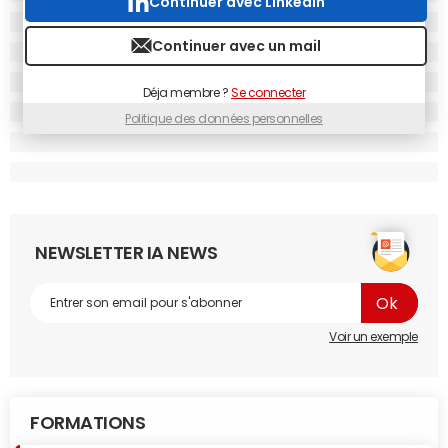
Continuer avec Linkedin
ant une structure modulaire permettant une extension fut
ure vers d'autres lignes de transport.
Continuer avec un mail
Déja membre ?
Se connecter
Politique des données personnelles
NEWSLETTER IA NEWS
Première version avec Claude 4.
© Capture d'écran / JDN
Voir un exemple
Nous avons ensuite retravaillé l'interface petit à petit
avec Cursor et son assistant en mode "Agent". Ce mode
permet au modèle d'agir en autonomie en modifiant le
code, en ajoutant des fichiers et même en exécutant des
FORMATIONS
commandes bash. L'agent a, par exemple, installé les