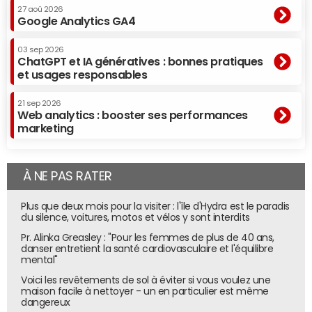
dépendances manquantes en utilisant les commandes
27 aoû 2026
Google Analytics GA4
d'installation système UNIX (apt-get install). Il faut en
revanche renseigner son mot de passe pour les
03 sep 2026
commandes sudo (équivalent administrateur Unix).
ChatGPT et IA génératives : bonnes pratiques
et usages responsables
3. Utilisation des LLM les plus performants
21 sep 2026
et à moindre coût
Web analytics : booster ses performances
marketing
Pour la partie backend (cœur du fonctionnement de
l'application), nous avons
utilisé l'API PRIM d'Ile-de-France
Mobilités
. Cette dernière fournit via différentes API toutes
À NE PAS RATER
les données nécessaires au fonctionnement de
Plus que deux mois pour la visiter : l'île d'Hydra est le paradis
l'application. Pour travailler la structure et le
du silence, voitures, motos et vélos y sont interdits
fonctionnement du code, nous avons préféré désactiver
Pr. Alinka Greasley : "Pour les femmes de plus de 40 ans,
la sélection automatique du modèle par Cursor pour
danser entretient la santé cardiovasculaire et l'équilibre
utiliser des modèles plus efficaces ou moins chers. Ainsi,
mental"
pour les tâches complexes de génération de nouvelles
Voici les revêtements de sol à éviter si vous voulez une
fonctionnalités ou pour la partie backend du système,
maison facile à nettoyer - un en particulier est même
dangereux
nous avons utilisé Claude 4 Sonnet Thinking