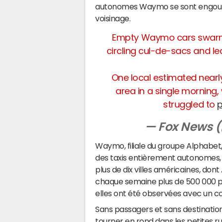
autonomes Waymo se sont engouffr
voisinage.
Empty Waymo cars swarm 
circling cul-de-sacs and le
One local estimated nearly
area in a single morning,
struggled to
p
— Fox News
Waymo, filiale du groupe Alphabe
des taxis entièrement autonomes,
plus de dix villes américaines, dont
chaque semaine plus de 500 000 pa
elles ont été observées avec un 
Sans passagers et sans destinatio
tourner en rond dans les petites r