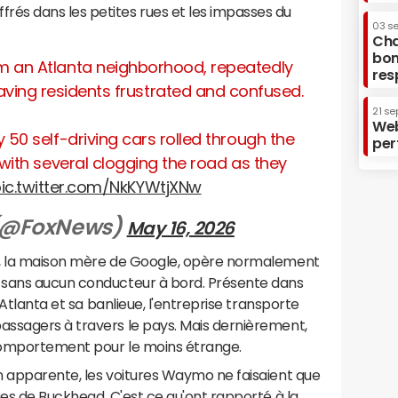
és dans les petites rues et les impasses du
03 s
Cha
bon
an Atlanta neighborhood, repeatedly
res
aving residents frustrated and confused.
21 se
Web
 50 self-driving cars rolled through the
per
 with several clogging the road as they
ic.twitter.com/NkKYWtjXNw
 (@FoxNews)
May 16, 2026
t, la maison mère de Google, opère normalement
 sans aucun conducteur à bord. Présente dans
 Atlanta et sa banlieue, l'entreprise transporte
ssagers à travers le pays. Mais dernièrement,
comportement pour le moins étrange.
n apparente, les voitures Waymo ne faisaient que
ues de Buckhead. C'est ce qu'ont rapporté à la