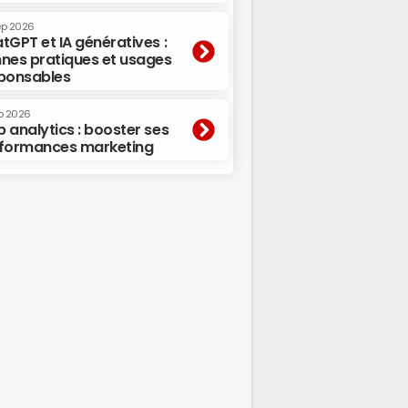
ep 2026
tGPT et IA génératives :
nes pratiques et usages
ponsables
p 2026
 analytics : booster ses
formances marketing