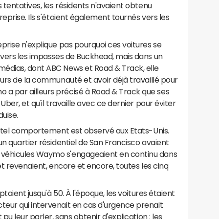
 tentatives, les résidents n'avaient obtenu
eprise. Ils s'étaient également tournés vers les
prise n'explique pas pourquoi ces voitures se
t vers les impasses de Buckhead, mais dans un
édias, dont ABC News et Road & Track, elle
ours de la communauté et avoir déjà travaillé pour
a par ailleurs précisé à Road & Track que ses
ber, et qu'il travaille avec ce dernier pour éviter
duise.
n tel comportement est observé aux Etats-Unis.
un quartier résidentiel de San Francisco avaient
 véhicules Waymo s'engageaient en continu dans
et revenaient, encore et encore, toutes les cinq
ptaient jusqu'à 50. À l'époque, les voitures étaient
eur qui intervenait en cas d'urgence prenait
pu leur parler, sans obtenir d'explication : les