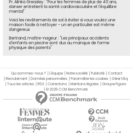
Pr. Alinka Greasley : "Pour les femmes de plus de 40 ans,
danser entretient la santé cardiovasculaire et l'équilibre
- La température du capteur intérieur principal (capteur 
mental"
mobile, change de pièce)
Voici les revêtements de sol à éviter si vous voulez une
maison facile à nettoyer - un en particulier est même
- La température extérieure (capteur extérieur)
dangereux
- L'hygrométrie partout où elle est disponible
Bertrand, maître-nageur : "Les principaux accidents
d'enfants en piscine sont dus au manque de forme
physique des parents"
Déroulé attendu :
1. Connecte-toi à mon Home Assistant et fais l'inventair
e des entités : liste 
Qui sommes-nous ?
L'équipe
Notre société
Publicité
Contact
Recrutement
Données personnelles
Paramétrer les cookies
Gérer Utiq
 tous les capteurs de température et d'humidité, repère 
Tous les articles
RSS
Corrections
Mentions légales
Groupe Figaro
ceux d'Alexa (par pièce), 
© 2025 CCM Benchmark
 le capteur intérieur principal et le capteur extérieur. 
 Montre-moi le mapping entity_id ↔ libellé AVANT de code
r, que je valide/corrige.
2. Développe ensuite la page : une tuile par source, tem
pérature + hygro quand dispo, 