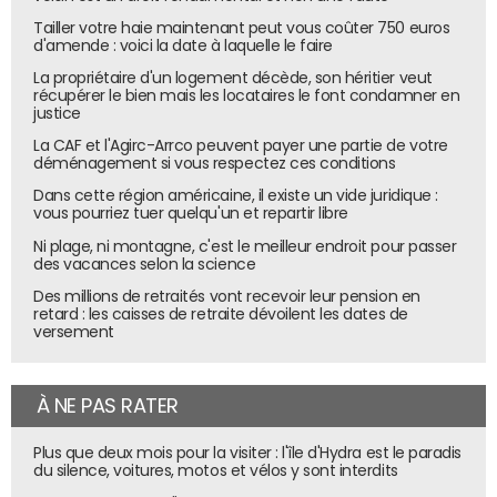
Pour Mac / Linux :
Tailler votre haie maintenant peut vous coûter 750 euros
d'amende : voici la date à laquelle le faire
curl -fsSL https://antigravity.google/cli/install.sh |
La propriétaire d'un logement décède, son héritier veut
bash
récupérer le bien mais les locataires le font condamner en
justice
Le lancement d’Antigravity CLI se fait avec la commande :
La CAF et l'Agirc-Arrco peuvent payer une partie de votre
“agy” Il faut ensuite se connecter à son compte Google
déménagement si vous respectez ces conditions
et c’est tout. Pour cette démonstration, nous
Dans cette région américaine, il existe un vide juridique :
demanderons à l’IA de créer un web app en local sur
vous pourriez tuer quelqu'un et repartir libre
notre ordinateur capable d’interroger les capteurs de
Ni plage, ni montagne, c'est le meilleur endroit pour passer
température d’Alexa de la maison via Home Assistant. Le
des vacances selon la science
but ? Avoir une petite interface web météo maison avec
Des millions de retraités vont recevoir leur pension en
la température de l’ensemble des pièces.
retard : les caisses de retraite dévoilent les dates de
versement
Prompt :
Construis une page web "station météo maison".
À NE PAS RATER
Ce que je veux afficher :
Plus que deux mois pour la visiter : l'île d'Hydra est le paradis
- La température de chaque pièce (capteurs remontés par 
du silence, voitures, motos et vélos y sont interdits
Alexa, un par Echo)