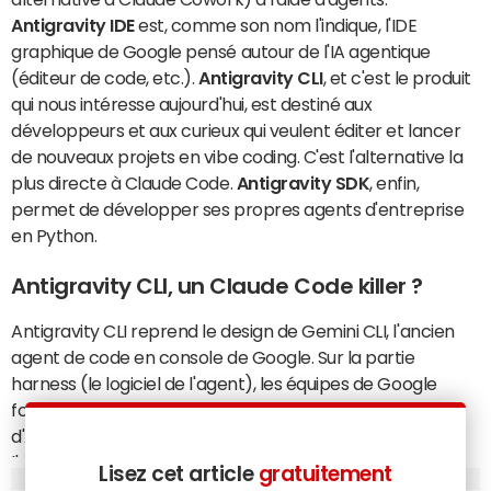
Antigravity IDE
est, comme son nom l'indique, l'IDE
graphique de Google pensé autour de l'IA agentique
(éditeur de code, etc.).
Antigravity CLI
, et c'est le produit
qui nous intéresse aujourd'hui, est destiné aux
développeurs et aux curieux qui veulent éditer et lancer
de nouveaux projets en vibe coding. C'est l'alternative la
plus directe à Claude Code.
Antigravity SDK
, enfin,
permet de développer ses propres agents d'entreprise
en Python.
Antigravity CLI, un Claude Code killer ?
Antigravity CLI reprend le design de Gemini CLI, l'ancien
agent de code en console de Google. Sur la partie
harness (le logiciel de l'agent), les équipes de Google
fondent l'ensemble de l'agent sur les règles motrices
d'Antigravity. Le but : unifier les marques et faire profiter
l'ensemble de la stack du harness d'Antigravity. L'agent
Lisez cet article
gratuitement
de code de Google reprend tous les standards attendus :