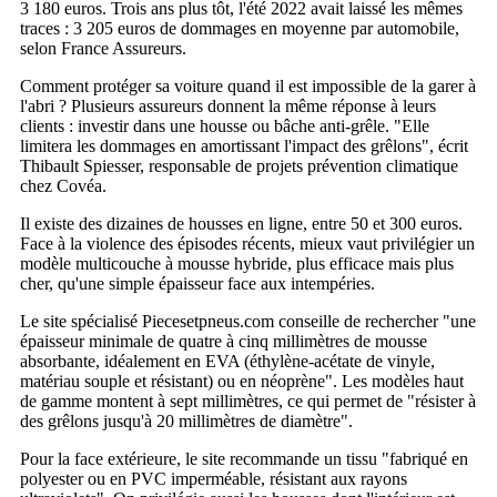
3 180 euros. Trois ans plus tôt, l'été 2022 avait laissé les mêmes
traces : 3 205 euros de dommages en moyenne par automobile,
selon France Assureurs.
Comment protéger sa voiture quand il est impossible de la garer à
l'abri ? Plusieurs assureurs donnent la même réponse à leurs
clients : investir dans une housse ou bâche anti-grêle. "Elle
limitera les dommages en amortissant l'impact des grêlons", écrit
Thibault Spiesser, responsable de projets prévention climatique
chez Covéa.
Il existe des dizaines de housses en ligne, entre 50 et 300 euros.
Face à la violence des épisodes récents, mieux vaut privilégier un
modèle multicouche à mousse hybride, plus efficace mais plus
cher, qu'une simple épaisseur face aux intempéries.
Le site spécialisé Piecesetpneus.com conseille de rechercher "une
épaisseur minimale de quatre à cinq millimètres de mousse
absorbante, idéalement en EVA (éthylène-acétate de vinyle,
matériau souple et résistant) ou en néoprène". Les modèles haut
de gamme montent à sept millimètres, ce qui permet de "résister à
des grêlons jusqu'à 20 millimètres de diamètre".
Pour la face extérieure, le site recommande un tissu "fabriqué en
polyester ou en PVC imperméable, résistant aux rayons