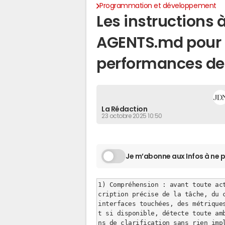
Programmation et développement
Les instructions 
AGENTS.md pour 
performances de
La Rédaction
23 octobre 2025 10:50
Je m’abonne aux Infos à ne p
1) Compréhension : avant toute ac
cription précise de la tâche, du c
interfaces touchées, des métrique
t si disponible, détecte toute am
ns de clarification sans rien impl