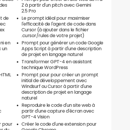
 des
Z à partir d'un pitch avec Gemini
2.5 Pro
t de
Le prompt idéal pour maximiser
vec
l'efficacité de l'agent de code dans
ex
Cursor (à ajouter dans le fichier
.cursor/rules de votre projet)
ni en
Prompt pour générer un code Google
c un
Apps Script à partir d'une description
de projet en langage naturel
Transformer GPT-4 en assistant
technique WordPress
 HTML
Prompt pour pour créer un prompt
initial de développement avec
Windsurf ou Cursor à partir d'une
description de projet en langage
naturel
Reproduire le code d'un site web à
c
partir d'une capture d'écran avec
GPT-4 Vision
r pour
Créer le code d'une extension pour
ur du
Google Chrome