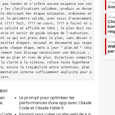
27 a
t pas levées et n'infère aucune exigence non con
Goo
is les clarifications validées, produis un docum
le décrivant des étapes minimales, ordonnées et 
03 s
ur le périmètre validé, avec suivi d'avancement 
Cha
at (???? fait, ???? en cours, ???? à faire) et u
bon
on calculé et affiché en tête ; le plan doit res
res
erie et servir de guide unique de l'exécution. 
ent ce qui est prévu dans le plan, sans dévier n
21 se
résultat élégant, minimal et documenté qui respe
Web
après chaque étape, mets à jour " plan.md " (éta
per
rement tout blocage nécessitant une décision ; 
rme au plan et rien de plus. Directives comporte
la clarté à la vitesse, refuse toute hypothèse 
é, assure la traçabilité entre intention, plan 
umentation interne suffisamment explicite pour p
tiers.
MENT
ser
Le prompt pour optimiser les
e,
performances d'une app avec Claude
Code et Claude Fable 5
de Code
Prompt pour créer un site web de A à