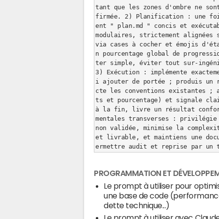
tant que les zones d'ombre ne son
firmée. 2) Planification : une fo
ent " plan.md " concis et exécutab
modulaires, strictement alignées s
via cases à cocher et émojis d'ét
n pourcentage global de progressi
ter simple, éviter tout sur-ingéni
3) Exécution : implémente exactem
i ajouter de portée ; produis un 
cte les conventions existantes ; 
ts et pourcentage) et signale clai
à la fin, livre un résultat confo
mentales transverses : privilégie 
non validée, minimise la complexit
et livrable, et maintiens une doc
ermettre audit et reprise par un 
PROGRAMMATION ET DÉVELOPPE
Le prompt à utiliser pour optimi
une base de code (performanc
dette technique...)
Le prompt à utiliser avec Clau