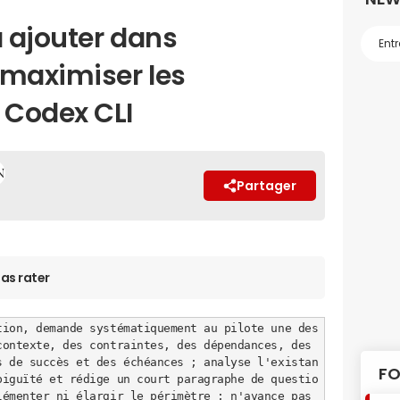
à ajouter dans
maximiser les
 Codex CLI
Partager
as rater
tion, demande systématiquement au pilote une des
ontexte, des contraintes, des dépendances, des 
s de succès et des échéances ; analyse l'existan
FO
biguïté et rédige un court paragraphe de questio
émenter ni élargir le périmètre ; n'avance pas 