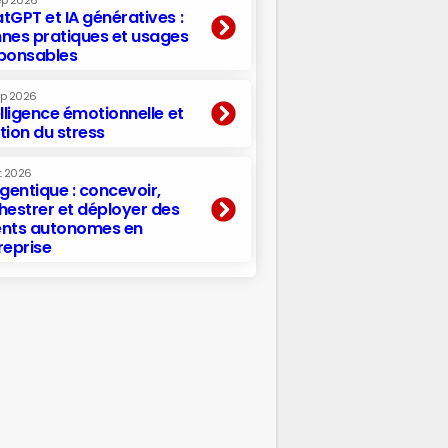
ep 2026
tGPT et IA génératives :
nes pratiques et usages
ponsables
ep 2026
elligence émotionnelle et
tion du stress
t 2026
agentique : concevoir,
hestrer et déployer des
nts autonomes en
reprise