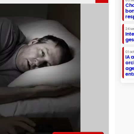
03 s
Cha
bon
res
24 s
Int
ges
01 oc
IA 
orc
age
ent