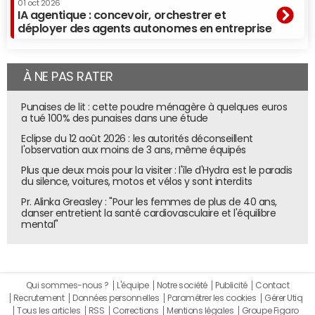
01 oct 2026
IA agentique : concevoir, orchestrer et
déployer des agents autonomes en entreprise
À NE PAS RATER
Punaises de lit : cette poudre ménagère à quelques euros
a tué 100% des punaises dans une étude
Eclipse du 12 août 2026 : les autorités déconseillent
l'observation aux moins de 3 ans, même équipés
Plus que deux mois pour la visiter : l'île d'Hydra est le paradis
du silence, voitures, motos et vélos y sont interdits
Pr. Alinka Greasley : "Pour les femmes de plus de 40 ans,
danser entretient la santé cardiovasculaire et l'équilibre
mental"
Qui sommes-nous ?
L'équipe
Notre société
Publicité
Contact
Recrutement
Données personnelles
Paramétrer les cookies
Gérer Utiq
Tous les articles
RSS
Corrections
Mentions légales
Groupe Figaro