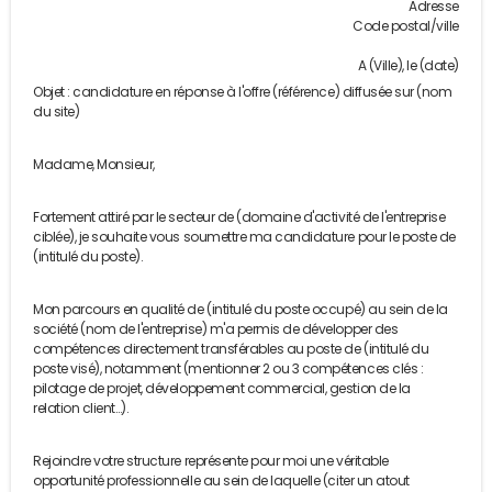
Adresse
Code postal/ville
A (Ville), le (date)
Objet : candidature en réponse à l'offre (référence) diffusée sur (nom
du site)
Madame, Monsieur,
Fortement attiré par le secteur de (domaine d'activité de l'entreprise
ciblée), je souhaite vous soumettre ma candidature pour le poste de
(intitulé du poste).
Mon parcours en qualité de (intitulé du poste occupé) au sein de la
société (nom de l'entreprise) m'a permis de développer des
compétences directement transférables au poste de (intitulé du
poste visé), notamment (mentionner 2 ou 3 compétences clés :
pilotage de projet, développement commercial, gestion de la
relation client…).
Rejoindre votre structure représente pour moi une véritable
opportunité professionnelle au sein de laquelle (citer un atout