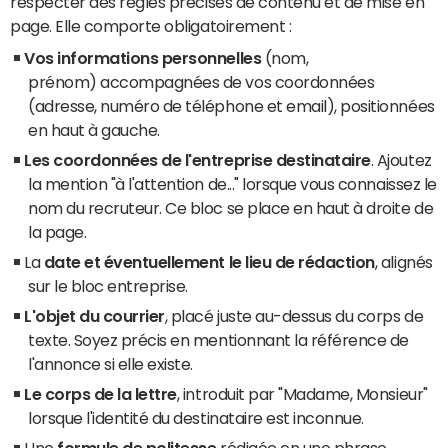
respecter des règles précises de contenu et de mise en
page. Elle comporte obligatoirement :
Vos informations personnelles
(nom,
prénom) accompagnées de vos coordonnées
(adresse, numéro de téléphone et email), positionnées
en haut à gauche.
Les coordonnées de l'entreprise destinataire
. Ajoutez
la mention "à l'attention de..." lorsque vous connaissez le
nom du recruteur. Ce bloc se place en haut à droite de
la page.
La
date et éventuellement le lieu de rédaction
, alignés
sur le bloc entreprise.
L'objet du courrier
, placé juste au-dessus du corps de
texte. Soyez précis en mentionnant la référence de
l'annonce si elle existe.
Le corps de la lettre
, introduit par "Madame, Monsieur"
lorsque l'identité du destinataire est inconnue.
Une
formule de politesse
rédigée en une phrase