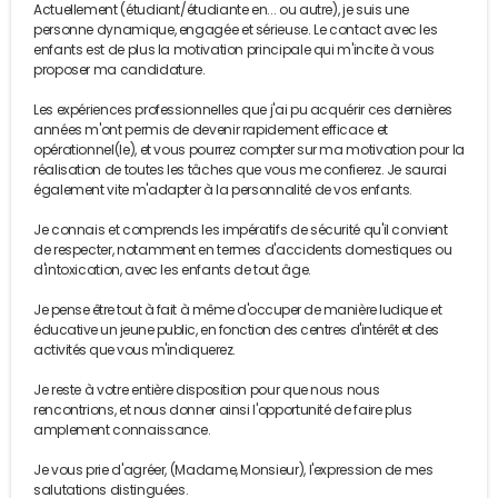
Actuellement (étudiant/étudiante en... ou autre), je suis une
personne dynamique, engagée et sérieuse. Le contact avec les
enfants est de plus la motivation principale qui m'incite à vous
proposer ma candidature.
Les expériences professionnelles que j'ai pu acquérir ces dernières
années m'ont permis de devenir rapidement efficace et
opérationnel(le), et vous pourrez compter sur ma motivation pour la
réalisation de toutes les tâches que vous me confierez. Je saurai
également vite m'adapter à la personnalité de vos enfants.
Je connais et comprends les impératifs de sécurité qu'il convient
de respecter, notamment en termes d'accidents domestiques ou
d'intoxication, avec les enfants de tout âge.
Je pense être tout à fait à même d'occuper de manière ludique et
éducative un jeune public, en fonction des centres d'intérêt et des
activités que vous m'indiquerez.
Je reste à votre entière disposition pour que nous nous
rencontrions, et nous donner ainsi l'opportunité de faire plus
amplement connaissance.
Je vous prie d'agréer, (Madame, Monsieur), l'expression de mes
salutations distinguées.