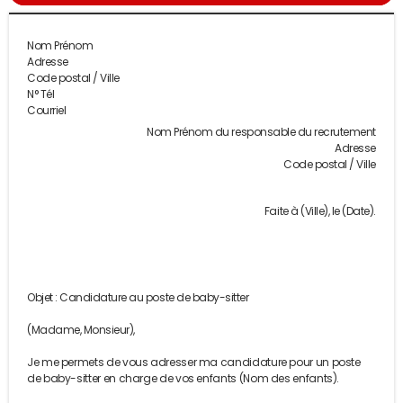
Nom Prénom
Adresse
Code postal / Ville
N° Tél
Courriel
Nom Prénom du responsable du recrutement
Adresse
Code postal / Ville
Faite à (Ville), le (Date).
Objet : Candidature au poste de baby-sitter
(Madame, Monsieur),
Je me permets de vous adresser ma candidature pour un poste
de baby-sitter en charge de vos enfants (Nom des enfants).