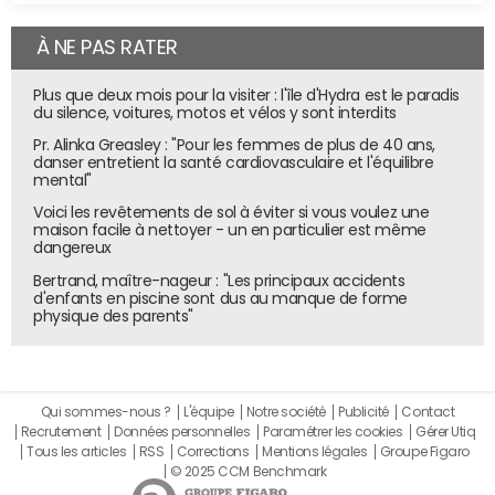
À NE PAS RATER
Plus que deux mois pour la visiter : l'île d'Hydra est le paradis
du silence, voitures, motos et vélos y sont interdits
Pr. Alinka Greasley : "Pour les femmes de plus de 40 ans,
danser entretient la santé cardiovasculaire et l'équilibre
mental"
Voici les revêtements de sol à éviter si vous voulez une
maison facile à nettoyer - un en particulier est même
dangereux
Bertrand, maître-nageur : "Les principaux accidents
d'enfants en piscine sont dus au manque de forme
physique des parents"
Qui sommes-nous ?
L'équipe
Notre société
Publicité
Contact
Recrutement
Données personnelles
Paramétrer les cookies
Gérer Utiq
Tous les articles
RSS
Corrections
Mentions légales
Groupe Figaro
© 2025 CCM Benchmark