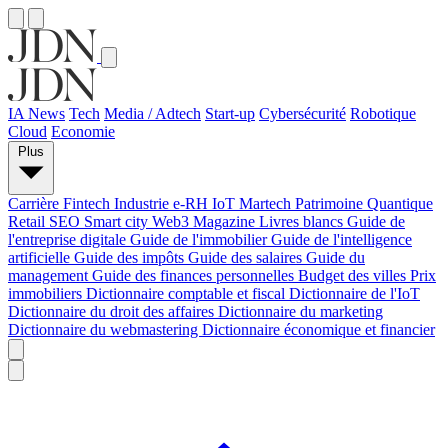
IA News
Tech
Media / Adtech
Start-up
Cybersécurité
Robotique
Cloud
Economie
Plus
Carrière
Fintech
Industrie
e-RH
IoT
Martech
Patrimoine
Quantique
Retail
SEO
Smart city
Web3
Magazine
Livres blancs
Guide de
l'entreprise digitale
Guide de l'immobilier
Guide de l'intelligence
artificielle
Guide des impôts
Guide des salaires
Guide du
management
Guide des finances personnelles
Budget des villes
Prix
immobiliers
Dictionnaire comptable et fiscal
Dictionnaire de l'IoT
Dictionnaire du droit des affaires
Dictionnaire du marketing
Dictionnaire du webmastering
Dictionnaire économique et financier