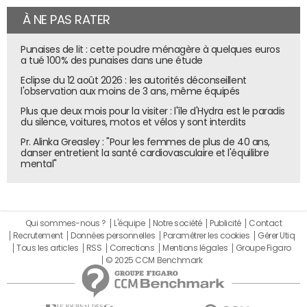
À NE PAS RATER
Punaises de lit : cette poudre ménagère à quelques euros
a tué 100% des punaises dans une étude
Eclipse du 12 août 2026 : les autorités déconseillent
l'observation aux moins de 3 ans, même équipés
Plus que deux mois pour la visiter : l'île d'Hydra est le paradis
du silence, voitures, motos et vélos y sont interdits
Pr. Alinka Greasley : "Pour les femmes de plus de 40 ans,
danser entretient la santé cardiovasculaire et l'équilibre
mental"
Qui sommes-nous ?
L'équipe
Notre société
Publicité
Contact
Recrutement
Données personnelles
Paramétrer les cookies
Gérer Utiq
Tous les articles
RSS
Corrections
Mentions légales
Groupe Figaro
© 2025 CCM Benchmark