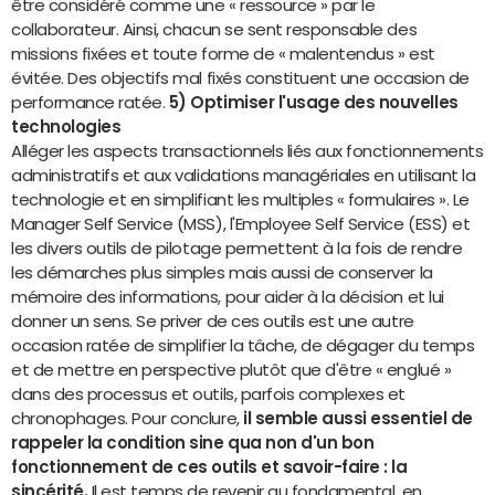
être considéré comme une « ressource » par le
collaborateur. Ainsi, chacun se sent responsable des
missions fixées et toute forme de « malentendus » est
évitée. Des objectifs mal fixés constituent une occasion de
performance ratée.
5) Optimiser l'usage des nouvelles
technologies
Alléger les aspects transactionnels liés aux fonctionnements
administratifs et aux validations managériales en utilisant la
technologie et en simplifiant les multiples « formulaires ». Le
Manager Self Service (MSS), l'Employee Self Service (ESS) et
les divers outils de pilotage permettent à la fois de rendre
les démarches plus simples mais aussi de conserver la
mémoire des informations, pour aider à la décision et lui
donner un sens. Se priver de ces outils est une autre
occasion ratée de simplifier la tâche, de dégager du temps
et de mettre en perspective plutôt que d'être « englué »
dans des processus et outils, parfois complexes et
chronophages. Pour conclure,
il semble aussi essentiel de
rappeler la condition sine qua non d'un bon
fonctionnement de ces outils et savoir-faire : la
sincérité.
Il est temps de revenir au fondamental, en