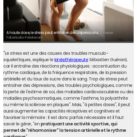
A haute dose, le stress peut entraîner des dépressions.
© Heiber
Fotostudio-Fotoliacom
"Le stress est une des causes des troubles musculo-
squelettiques, explique le
kinésithérapeute
Sébastien Guérard,
car il entraîne des réactions physiologiques : accentuation du
rythme cardiaque, de la fréquence respiratoire, de la pression
artérielle et du taux de sucre dans le sang. Trop de stress peut
entraîner des dépressions, des troubles psychologiques, comme
la perte de l'estime de soi, des maladies cardiovasculaires ou des
maladies psychosomatiques, comme l'asthme, la polyarthrite
ou même la sclérose en plaques". Mais, "à petites doses", il peut
aussi augmenter les capacités réceptives et cognitives et
favoriser la mémoire : il est donc parfois nécessaire et il faut
savoir le gérer, "en
pratiquant une activité sportive, qui
permet de "réharmoniser" la tension artérielle et le rythme
cardiaque
".