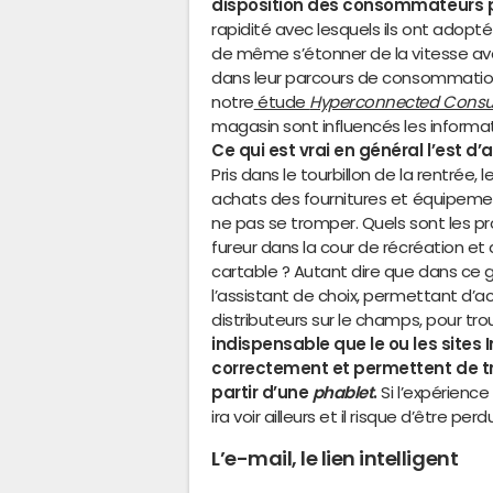
disposition des consommateurs 
rapidité avec lesquels ils ont adopté
de même s’étonner de la vitesse avec
dans leur parcours de consommation.
notre
étude
Hyperconnected Cons
magasin sont influencés les informat
Ce qui est vrai en général l’est d’
Pris dans le tourbillon de la rentrée
achats des fournitures et équipeme
ne pas se tromper. Quels sont les p
fureur dans la cour de récréation et
cartable ? Autant dire que dans ce 
l’assistant de choix, permettant d’
distributeurs sur le champs, pour t
indispensable que le ou les sites I
correctement et permettent de tr
partir d’une
phablet
.
Si l’expérienc
ira voir ailleurs et il risque d’être pe
L’e-mail, le lien intelligent