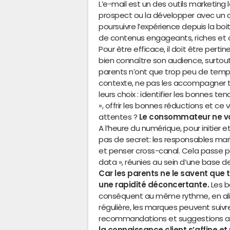
L’e-mail est un des outils marketing l
prospect ou la développer avec un cli
poursuivre l’expérience depuis la bo
de contenus engageants, riches et dy
Pour être efficace, il doit être pe
bien connaître son audience, surtout
parents n’ont que trop peu de temps
contexte, ne pas les accompagner to
leurs choix : identifier les bonnes t
», offrir les bonnes réductions et ce 
attentes ?
Le consommateur ne vo
A l’heure du numérique, pour initier 
pas de secret: les responsables mark
et penser cross-canal. Cela passe pa
data », réunies au sein d’une base de
Car les parents ne le savent que 
une rapidité déconcertante.
Les b
conséquent au même rythme, en al
régulière, les marques peuvent suiv
recommandations et suggestions 
la connaissance client s’affine 