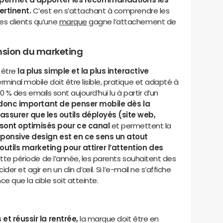
pertinent.
C’est en s’attachant à comprendre les
es clients qu’une
marque
gagne l’attachement de
ension du marketing
 être
la plus simple et la plus interactive
rminal mobile doit être lisible, pratique et adapté à
 40 % des emails sont aujourd’hui lu à partir d’un
t donc important de penser mobile dès la
ssurer que les outils déployés (site web,
ont optimisés pour ce canal
et permettent la
sponsive design est en ce sens un atout
utils marketing pour attirer l’attention des
cette période de l’année, les parents souhaitent des
er et agir en un clin d’œil. Si l’e-mail ne s’affiche
e que la cible soit atteinte.
 et réussir la rentrée,
la marque doit être en