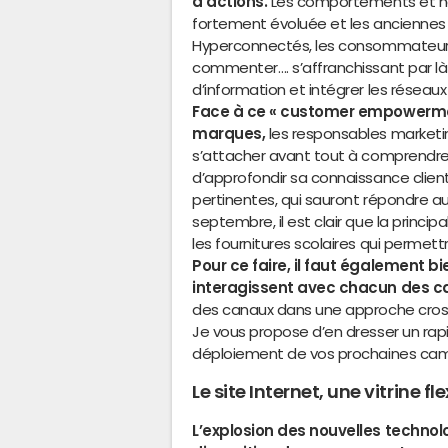
d’actions.
Les comportements et h
fortement évoluée et les anciennes 
Hyperconnectés, les consommateurs
commenter…. s’affranchissant par l
d’information et intégrer les réseau
Face à ce « customer empowerment 
marques,
les responsables marketin
s’attacher avant tout à comprendre le
d’approfondir sa connaissance clients
pertinentes, qui sauront répondre a
septembre, il est clair que la princi
les fournitures scolaires qui permett
Pour ce faire, il faut également b
interagissent avec chacun des c
des canaux dans une approche cross-
Je vous propose d’en dresser un rap
déploiement de vos prochaines ca
Le site Internet, une vitrine f
L’explosion des nouvelles technol