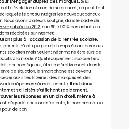
pour s’engager auprès des marques.
Si la
 cette évolution n’a rien de surprenant, on peut tout
 laquelle ils ont su intégrer les nouveaux canaux
 Nous avons d’ailleurs souligné, dans le cadre de
umer
publiée en 2012
, que 60 à 90 % des achats en
ions récoltées sur Internet.
autant plus à l’occasion de la rentrée scolaire.
, les parents n’ont que peu de temps à consacrer aux
nts scolaires mais veulent néanmoins être sûrs de
roduits à la mode ? Quel équipement scolaire fera
 doit, par conséquent, être impérativement dans le
genre de situation, le smartphone est devenu
accéder aux sites Internet des marques et des
rouver les réponses séance tenante.
Il est donc
nternet sollicités s’affichent rapidement,
ouver les réponses en un clin d’œil, même à
e est dégradée ou insatisfaisante, le consommateur
rdu pour de bon.