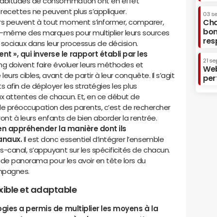
abitudes de consommation ont en effet
recettes ne peuvent plus s’appliquer.
03 s
 peuvent à tout moment s’informer, comparer,
Cha
bon
à-même des marques pour multiplier leurs sources
res
x sociaux dans leur processus de décision.
», qui inverse le rapport établi par les
21 se
g doivent faire évoluer leurs méthodes et
Web
urs cibles, avant de partir à leur conquête. Il s’agit
per
 afin de déployer les stratégies les plus
ux attentes de chacun. Et, en ce début de
pale préoccupation des parents, c’est de rechercher
ront à leurs enfants de bien aborder la rentrée.
ien appréhender la manière dont ils
anaux.
Il est donc essentiel d’intégrer l’ensemble
canal, s’appuyant sur les spécificités de chacun.
ide panorama pour les avoir en tête lors du
mpagnes.
lexible et adaptable
ogies a permis de multiplier les moyens à la