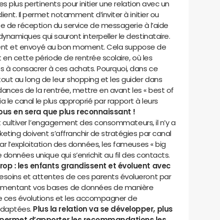
es plus pertinents pour initier une relation avec un
ent. Il permet notamment d’inviter à initier ou
ite de réception du service de messagerie à l’aide
namiques qui sauront interpeller le destinataire.
rtinent et envoyé au bon moment. Cela suppose de
 en cette période de rentrée scolaire, où les
 à consacrer à ces achats. Pourquoi, dans ce
ut au long de leur shopping et les guider dans
endances de la rentrée, mettre en avant les « best of
via le canal le plus approprié par rapport à leurs
us en sera que plus reconnaissant !
et cultiver l’engagement des consommateurs, il n’y a
eting doivent s’affranchir de stratégies par canal
r l’exploitation des données, les fameuses « big
 données unique qui s’enrichit au fil des contacts.
trop : les enfants grandissent et évoluent avec
esoins et attentes de ces parents évolueront par
imentant vos bases de données de manière
re ces évolutions et les accompagner de
adaptées.
Plus la relation va se développer, plus
et permet d’apporter les recommandations les