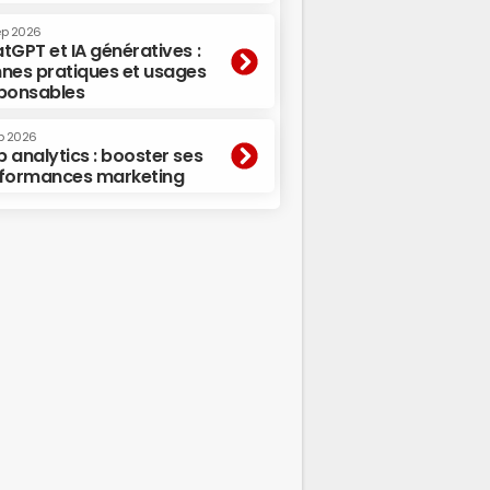
ep 2026
tGPT et IA génératives :
nes pratiques et usages
ponsables
p 2026
 analytics : booster ses
formances marketing