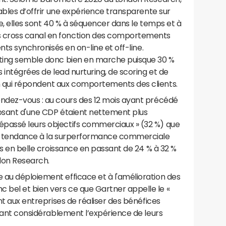
pables d’offrir une expérience transparente sur
ne, elles sont 40 % à séquencer dans le temps et à
 cross canal en fonction des comportements
ents synchronisés en on-line et off-line.
eting semble donc bien en marche puisque 30 %
s intégrées de lead nurturing, de scoring et de
n qui répondent aux comportements des clients.
endez-vous : au cours des 12 mois ayant précédé
sposant d'une CDP étaient nettement plus
passé leurs objectifs commerciaux » (32 %) que
tte tendance à la surperformance commerciale
urs en belle croissance en passant de 24 % à 32 %
don Research.
 au déploiement efficace et à l'amélioration des
bel et bien vers ce que Gartner appelle le «
t aux entreprises de réaliser des bénéfices
iorant considérablement l’expérience de leurs