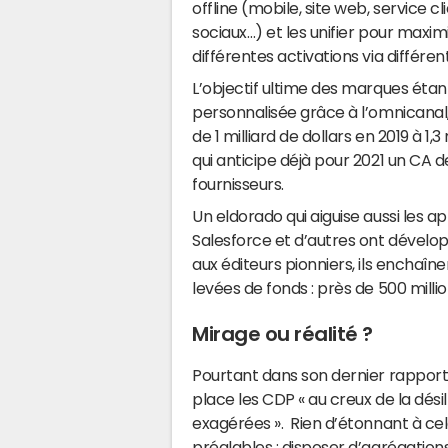
offline (mobile, site web, service c
sociaux…) et les unifier pour maxim
différentes activations via différe
L’objectif ultime des marques étant
personnalisée grâce à l’omnicanal,
de 1 milliard de dollars en 2019 à 1,3
qui anticipe déjà pour 2021 un CA de
fournisseurs.
Un eldorado qui aiguise aussi les a
Salesforce et d’autres ont dévelo
aux éditeurs pionniers, ils enchaîn
levées de fonds : près de 500 mill
Mirage ou réalité ?
Pourtant dans son dernier rapport 
place les CDP « au creux de la dési
exagérées ». Rien d’étonnant à cela
préalables : disposer d’agrégation