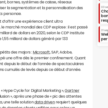
lient, bornes, systèmes de caisse, réseaux
iser la segmentation et la personnalisation des
03 s
Cha
nts personae.
bon
res
 d’offrir une expérience client ultra
 le marché mondial des CDP explose : il est passé
21 se
 milliard de dollars en 2020, selon le CDP Institute
Web
 1,55 milliard de dollars généré par 133
per
ppétits des majors :
Microsoft
, SAP, Adobe,
ppé une offre dès le premier confinement. Quant
ent depuis le début de l’année de spectaculaires
ions cumulés de levés depuis ce début d’année.
« Hype Cycle for Digital Marketing »,
Gartner
llusion », après une phase de « pic des attentes
, une telle solution
data driven
requiert quelques
s de données clients unifiées pour créer un