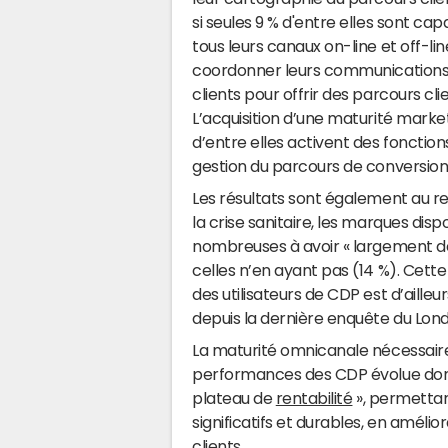
si seules 9 % d'entre elles sont ca
tous leurs canaux on-line et off-li
coordonner leurs communications
clients pour offrir des parcours cli
L’acquisition d’une maturité mark
d’entre elles activent des fonction
gestion du parcours de conversio
Les résultats sont également au r
la crise sanitaire, les marques di
nombreuses à avoir « largement dé
celles n’en ayant pas (14 %). Ce
des utilisateurs de CDP est d’aille
depuis la dernière enquête du Lon
La maturité omnicanale nécessaire
performances des CDP évolue donc 
plateau de
rentabilité
», permettan
significatifs et durables, en amél
clients.