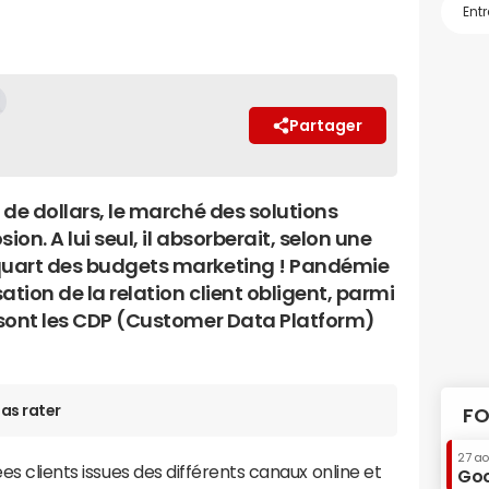
Partager
s de dollars, le marché des solutions
ion. A lui seul, il absorberait, selon une
 quart des budgets marketing ! Pandémie
sation de la relation client obligent, parmi
e sont les CDP (Customer Data Platform)
as rater
FO
27 a
ées clients issues des différents canaux online et
Goo