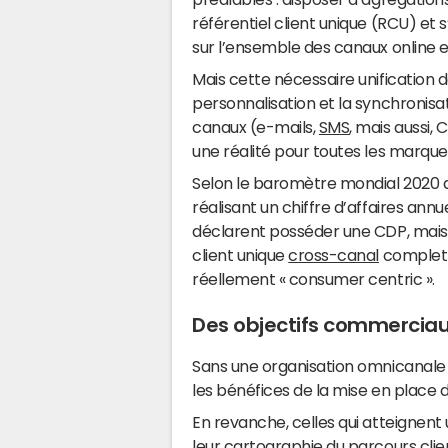
référentiel client unique (RCU) et 
sur l’ensemble des canaux online et
Mais cette nécessaire unification 
personnalisation et la synchronisa
canaux (e-mails,
SMS
, mais aussi, 
une réalité pour toutes les marque
Selon le baromètre mondial 2020 d
réalisant un chiffre d’affaires annu
déclarent posséder une CDP, mais 
client unique
cross-canal
complet 
réellement « consumer centric ».
Des objectifs commerciau
Sans une organisation omnicanale
les bénéfices de la mise en place d
En revanche, celles qui atteignen
leur cartographie du parcours cli