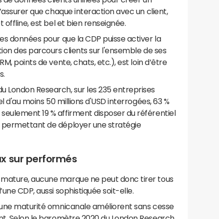
s’assurer que chaque interaction avec un client,
 offline, est bel et bien renseignée.
des données pour que la CDP puisse activer la
tion des parcours clients sur l'ensemble de ses
CRM, points de vente, chats, etc.), est loin d’être
s.
u London Research, sur les 235 entreprises
el d'au moins 50 millions d'USD interrogées, 63 %
seulement 19 % affirment disposer du référentiel
permettant de déployer une stratégie
x sur performés
 mature, aucune marque ne peut donc tirer tous
’une CDP, aussi sophistiquée soit-elle.
t une maturité omnicanale améliorent sans cesse
ent. Selon le baromètre 2020 du London Research,