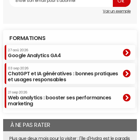
de Pitch Planet les aidera à perfectionner leur
présentation.
Voir un exemple
Pour ceux qui le souhaitent, il est encore possible de
s'inscrire
au Digital Leaders Summit.
FORMATIONS
27 aoû 2026
Google Analytics GA4
03 sep 2026
ChatGPT et IA génératives : bonnes pratiques
et usages responsables
21 sep 2026
Web analytics : booster ses performances
marketing
À NE PAS RATER
Plus que deux mois pour la visiter : l'île d'Hydra est le paradis