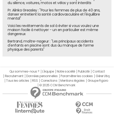
du silence, voitures, motos et vélos y sont interdits
Pr. Alinka Greasley : "Pour les femmes de plus de 40 ans,
danser entretient la santé cardiovasculaire et l'équilibre
mental"
Voici les revêtements de sol à éviter si vous voulez une
maison facile à nettoyer - un en particulier est même
dangereux
Bertrand, maître-nageur : "Les principaux accidents
d'enfants en piscine sont dus au manque de forme
physique des parents"
Qui sommes-nous ?
L'équipe
Notre société
Publicité
Contact
Recrutement
Données personnelles
Paramétrer les cookies
Gérer Utiq
Tous les articles
RSS
Corrections
Mentions légales
Groupe Figaro
© 2025 CCM Benchmark