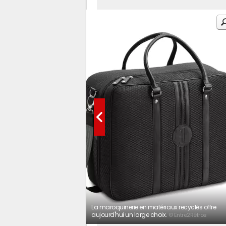
La maroquinerie en matériaux recyclés offre
aujourd'hui un large choix.
© Entre2Rétros