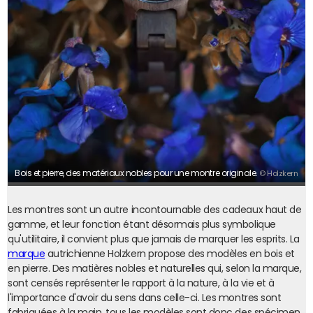
Bois et pierre, des matériaux nobles pour une montre originale.
© Holzkern
Les montres sont un autre incontournable des cadeaux haut de
gamme, et leur fonction étant désormais plus symbolique
qu'utilitaire, il convient plus que jamais de marquer les esprits. La
marque
autrichienne Holzkern propose des modèles en bois et
en pierre. Des matières nobles et naturelles qui, selon la marque,
sont censés représenter le rapport à la nature, à la vie et à
l'importance d'avoir du sens dans celle-ci. Les montres sont
fabriquées à la main, tous les modèles sont donc des spécimen