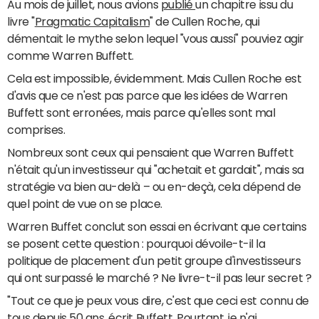
Au mois de juillet, nous avions
publié
un chapitre issu du
livre "
Pragmatic Capitalism
" de Cullen Roche, qui
démentait le mythe selon lequel "vous aussi" pouviez agir
comme Warren Buffett.
Cela est impossible, évidemment. Mais Cullen Roche est
d'avis que ce n'est pas parce que les idées de Warren
Buffett sont erronées, mais parce qu'elles sont mal
comprises.
Nombreux sont ceux qui pensaient que Warren Buffett
n'était qu'un investisseur qui "achetait et gardait", mais sa
stratégie va bien au-delà – ou en-deçà, cela dépend de
quel point de vue on se place.
Warren Buffet conclut son essai en écrivant que certains
se posent cette question : pourquoi dévoile-t-il la
politique de placement d'un petit groupe d'investisseurs
qui ont surpassé le marché ? Ne livre-t-il pas leur secret ?
"Tout ce que je peux vous dire, c'est que ceci est connu de
tous depuis 50 ans, écrit Buffett. Pourtant, je n'ai