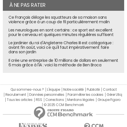
À NE PAS RATER
Ce Français déloge les squatteurs de sa maison sans
violence grâce à un coup de fil particulièrement malin
Les neurologues en sont certains : ce sport est excellent
pour le cerveau et quelques minutes régulières suffisent
Le jardinier du roi d'Angleterre Charles III est catégorique :
avant fin août, voici ce qu'il faut impérativement faire
dans son jardin
Il crée une entreprise de 10 millions de dollars en seulement
6 mois grâce à l'IA : voici la méthode de Ben Broca
Qui sommes-nous ?
L'équipe
Notre société
Publicité
Contact
Recrutement
Données personnelles
Paramétrer les cookies
Gérer Utiq
Tous les articles
RSS
Corrections
Mentions légales
Groupe Figaro
© 2025 CCM Benchmark