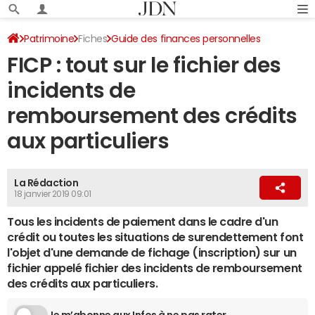
Patrimoine
Fiches
Guide des finances personnelles
FICP : tout sur le fichier des
Banque - assurance
Relations avec sa banque
incidents de
remboursement des crédits
aux particuliers
La Rédaction
18 janvier 2019 09:01
Tous les incidents de paiement dans le cadre d'un
crédit ou toutes les situations de surendettement font
l'objet d'une demande de fichage (inscription) sur un
fichier appelé fichier des incidents de remboursement
des crédits aux particuliers.
Je m’abonne aux Infos à ne pas rater