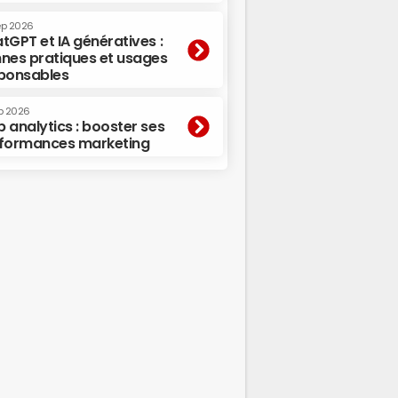
ep 2026
tGPT et IA génératives :
nes pratiques et usages
ponsables
p 2026
 analytics : booster ses
formances marketing