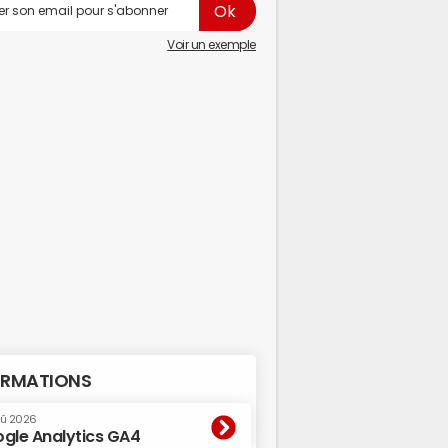
Voir un exemple
RMATIONS
oû 2026
gle Analytics GA4