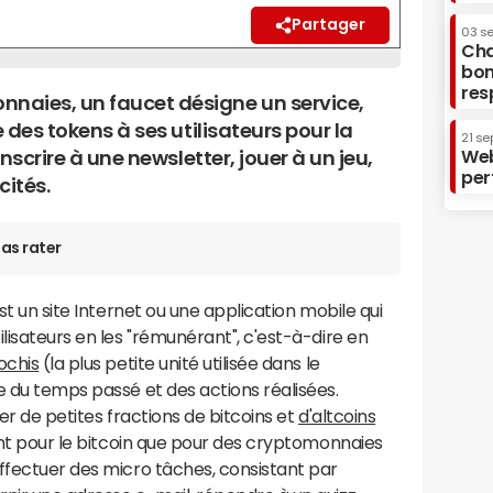
Partager
03 s
Cha
bon
res
naies, un faucet désigne un service,
e des tokens à ses utilisateurs pour la
21 se
Web
inscrire à une newsletter, jouer à un jeu,
per
cités.
as rater
st un site Internet ou une application mobile qui
lisateurs en les "rémunérant", c'est-à-dire en
ochis
(la plus petite unité utilisée dans le
e du temps passé et des actions réalisées.
ner de petites fractions de bitcoins et
d'altcoins
tant pour le bitcoin que pour des cryptomonnaies
ffectuer des micro tâches, consistant par