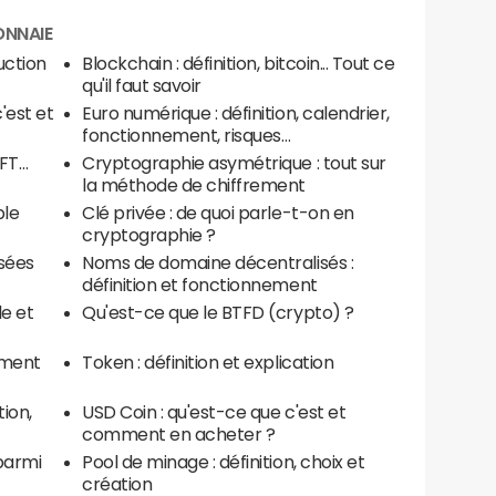
ONNAIE
duction
Blockchain : définition, bitcoin... Tout ce
qu'il faut savoir
'est et
Euro numérique : définition, calendrier,
fonctionnement, risques…
FT…
Cryptographie asymétrique : tout sur
la méthode de chiffrement
ple
Clé privée : de quoi parle-t-on en
cryptographie ?
osées
Noms de domaine décentralisés :
définition et fonctionnement
le et
Qu'est-ce que le BTFD (crypto) ?
ement
Token : définition et explication
tion,
USD Coin : qu'est-ce que c'est et
comment en acheter ?
parmi
Pool de minage : définition, choix et
création