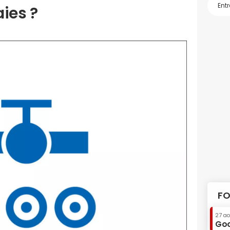
ies ?
FO
27 a
Goo