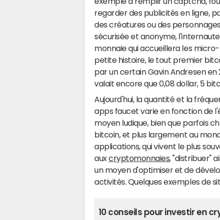
exemple à remplir un captcha, four
regarder des publicités en ligne, 
des créatures ou des personnages 
sécurisée et anonyme, l'internaut
monnaie qui accueillera les micro-
petite histoire, le tout premier bi
par un certain Gavin Andresen en 201
valait encore que 0,08 dollar, 5 bi
Aujourd'hui, la quantité et la fréque
apps faucet varie en fonction de l
moyen ludique, bien que parfois ch
bitcoin, et plus largement au mon
applications, qui vivent le plus sou
aux
cryptomonnaies
, "distribuer" 
un moyen d'optimiser et de dévelo
activités. Quelques exemples de sit
10 conseils pour investir en 