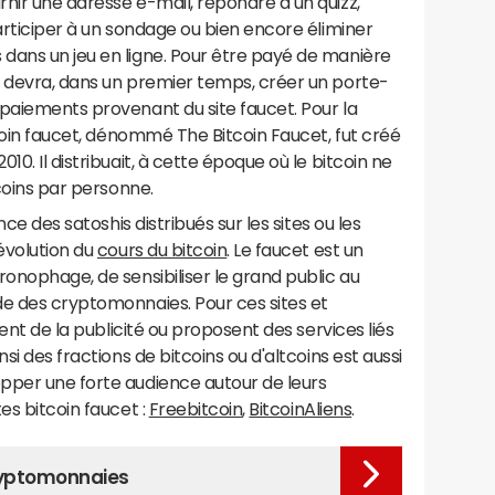
nir une adresse e-mail, répondre à un quizz,
participer à un sondage ou bien encore éliminer
dans un jeu en ligne. Pour être payé de manière
e devra, dans un premier temps, créer un porte-
paiements provenant du site faucet. Pour la
tcoin faucet, dénommé The Bitcoin Faucet, fut créé
0. Il distribuait, à cette époque où le bitcoin ne
tcoins par personne.
nce des satoshis distribués sur les sites ou les
'évolution du
cours du bitcoin
. Le faucet est un
ronophage, de sensibiliser le grand public au
de des cryptomonnaies. Pour ces sites et
vent de la publicité ou proposent des services liés
ainsi des fractions de bitcoins ou d'altcoins est aussi
pper une forte audience autour de leurs
es bitcoin faucet :
Freebitcoin
,
BitcoinAliens
.
cryptomonnaies