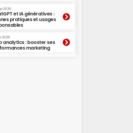
ep 2026
tGPT et IA génératives :
nes pratiques et usages
ponsables
p 2026
 analytics : booster ses
formances marketing