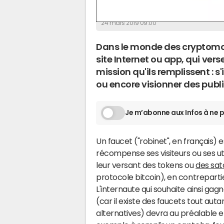
La Rédaction
24 mars 2019 09:00
Dans le monde des cryptomon
site Internet ou app, qui vers
mission qu'ils remplissent : s'
ou encore visionner des publi
Je m’abonne aux Infos à ne p
Un faucet ("robinet", en français) e
récompense ses visiteurs ou ses uti
leur versant des tokens ou
des sat
protocole bitcoin), en contreparti
L'internaute qui souhaite ainsi gag
(car il existe des faucets tout au
alternatives) devra au préalable e