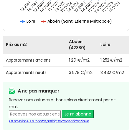
T4 2021
T2 2025
T2 2020
T4 2023
T2 2022
T4 2025
T4 2020
T2 2024
T2 2019
T4 2022
T2 2021
T4 2024
T4 2019
T2 2023
Aboën (Saint-Etienne Métropole)
Loire
Aboën
Prix au m2
Loire
(42380)
Appartements anciens
1 231 €/m2
1 252 €/m2
Appartements neufs
3 578 €/m2
3 432 €/m2
A ne pas manquer
Recevez nos astuces et bons plans directement par e-
mail.
Je m'abonne
En savoir plus sur notre politique de confidentialité