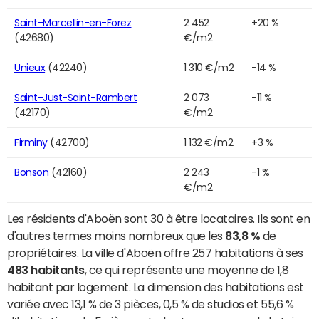
Saint-Marcellin-en-Forez
2 452
+20 %
(42680)
€/m2
Unieux
(42240)
1 310 €/m2
-14 %
Saint-Just-Saint-Rambert
2 073
-11 %
(42170)
€/m2
Firminy
(42700)
1 132 €/m2
+3 %
Bonson
(42160)
2 243
-1 %
€/m2
Les résidents d'Aboën sont 30 à être locataires. Ils sont en
d'autres termes moins nombreux que les
83,8 %
de
propriétaires. La ville d'Aboën offre 257 habitations à ses
483 habitants
, ce qui représente une moyenne de 1,8
habitant par logement. La dimension des habitations est
variée avec 13,1 % de 3 pièces, 0,5 % de studios et 55,6 %