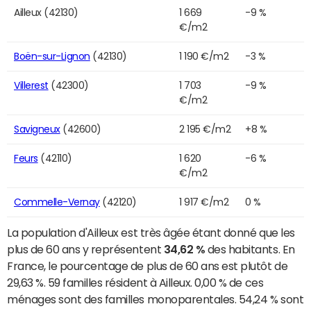
Ailleux (42130)
1 669
-9 %
€/m2
Boën-sur-Lignon
(42130)
1 190 €/m2
-3 %
Villerest
(42300)
1 703
-9 %
€/m2
Savigneux
(42600)
2 195 €/m2
+8 %
Feurs
(42110)
1 620
-6 %
€/m2
Commelle-Vernay
(42120)
1 917 €/m2
0 %
La population d'Ailleux est très âgée étant donné que les
plus de 60 ans y représentent
34,62 %
des habitants. En
France, le pourcentage de plus de 60 ans est plutôt de
29,63 %. 59 familles résident à Ailleux. 0,00 % de ces
ménages sont des familles monoparentales. 54,24 % sont