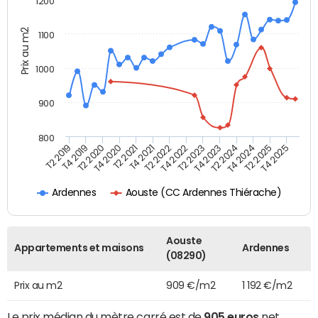
1200
Prix au m2
1100
1000
900
800
T4 2021
T2 2025
T2 2019
T4 2022
T2 2020
T4 2023
T2 2021
T4 2024
T2 2022
T4 2025
T4 2019
T2 2023
T4 2020
T2 2024
Aouste (CC Ardennes Thiérache)
Ardennes
Aouste
Appartements et maisons
Ardennes
(08290)
Prix au m2
909 €/m2
1 192 €/m2
Le prix médian du mètre carré est de
905 euros
net