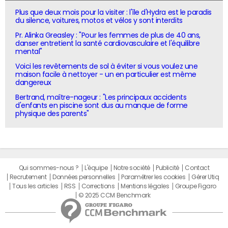
Plus que deux mois pour la visiter : l'île d'Hydra est le paradis
du silence, voitures, motos et vélos y sont interdits
Pr. Alinka Greasley : "Pour les femmes de plus de 40 ans,
danser entretient la santé cardiovasculaire et l'équilibre
mental"
Voici les revêtements de sol à éviter si vous voulez une
maison facile à nettoyer - un en particulier est même
dangereux
Bertrand, maître-nageur : "Les principaux accidents
d'enfants en piscine sont dus au manque de forme
physique des parents"
Qui sommes-nous ?
L'équipe
Notre société
Publicité
Contact
Recrutement
Données personnelles
Paramétrer les cookies
Gérer Utiq
Tous les articles
RSS
Corrections
Mentions légales
Groupe Figaro
© 2025 CCM Benchmark