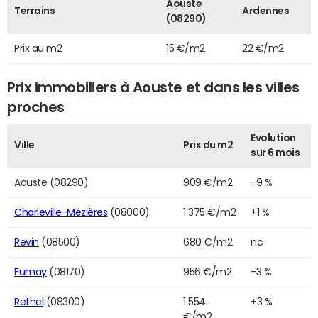
Aouste
Terrains
Ardennes
(08290)
Prix au m2
15 €/m2
22 €/m2
Prix immobiliers à Aouste et dans les villes
proches
Evolution
Ville
Prix du m2
sur 6 mois
Aouste (08290)
909 €/m2
-9 %
Charleville-Mézières
(08000)
1 375 €/m2
+1 %
Revin
(08500)
680 €/m2
nc
Fumay
(08170)
956 €/m2
-3 %
Rethel
(08300)
1 554
+3 %
€/m2