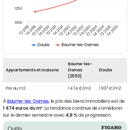
1250
1000
T4 2021
T2 2025
T2 2019
T4 2022
T2 2020
T4 2023
T2 2021
T4 2024
T2 2022
T4 2025
T4 2019
T2 2023
T4 2020
T2 2024
Doubs
Baume-les-Dames
Baume-les-
Appartements et maisons
Dames
Doubs
(25110)
Prix au m2
1 474 €/m2
1 937 €/m2
À
Baume-les-Dames
, le prix des biens immobiliers est de
1 474 euros du m²
. La tendance continue de s'améliorer
sur le dernier semestre avec
4,8 %
de progression.
Outils