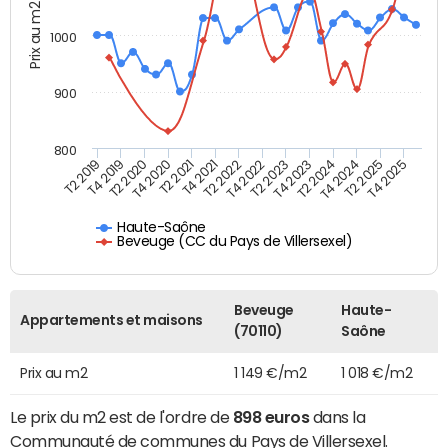
Prix au m2
1000
900
800
T4 2021
T2 2025
T2 2019
T4 2022
T2 2020
T4 2023
T2 2021
T4 2024
T2 2022
T4 2025
T4 2019
T2 2023
T4 2020
T2 2024
Haute-Saône
Beveuge (CC du Pays de Villersexel)
Beveuge
Haute-
Appartements et maisons
(70110)
Saône
Prix au m2
1 149 €/m2
1 018 €/m2
Le prix du m2 est de l'ordre de
898 euros
dans la
Communauté de communes du Pays de Villersexel.