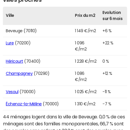
Evolution
Ville
Prix du m2
sur 6 mois
Beveuge (70110)
1 149 €/m2
+6 %
Lure
(70200)
1 096
+22 %
€/m2
Héricourt
(70400)
1 228 €/m2
0 %
Champagney
(70290)
1 086
+12 %
€/m2
Vesoul
(70000)
1 025 €/m2
-11 %
Échenoz-la-Méline
(70000)
1 310 €/m2
-7 %
44 ménages logent dans la ville de Beveuge. 0,0 % de ces
ménages sont des familles monoparentales, 66,7 % sont