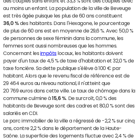
des couples sans enfant et 33,3 % sont des couples avec
au moins un enfant. La population de la ville de Beveuge
est très âgée puisque les plus de 60 ans constituent
36,0 %
des habitants. Dans l'Hexagone, le pourcentage
de plus de 60 ans est en moyenne de 29,6 %. Avec 50,0 %
de personnes de sexe féminin dans la commune, les
femmes sont aussi nombreuses que les hommes.
Concernant les
impôts
locaux, les habitants doivent
payer d'un taux de 4,5 % de taxe d'habitation et 32,0 % de
taxe foncière. Sa dette publique s'élève à 100 € par
habitant. Alors que le revenu fiscal de référence est de
29 464 euros au niveau national, il n'atteint que
20 769 euros dans cette ville. Le taux de chômage dans la
commune culmine à
15,6 %
. De surcroît, 0,0 % des
habitants de Beveuge sont des cadres et 80,0 % sont des
salariés en CDI.
Le parc immobilier de la ville a régressé de -2,2 % sur cinq
ans, contre 2,2 % dans le département de la Haute-
Saône. La superficie des logements fluctue avec 2,4 % de