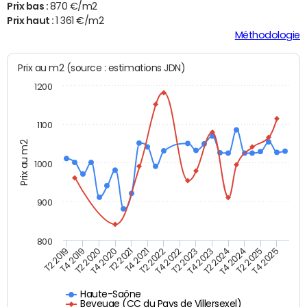
Prix bas :
870 €/m2
Prix haut :
1 361 €/m2
Méthodologie
Prix au m2 (source : estimations JDN)
1200
1100
Prix au m2
1000
900
800
T4 2021
T2 2025
T2 2019
T4 2022
T2 2020
T4 2023
T2 2021
T4 2024
T2 2022
T4 2025
T4 2019
T2 2023
T4 2020
T2 2024
Haute-Saône
Beveuge (CC du Pays de Villersexel)