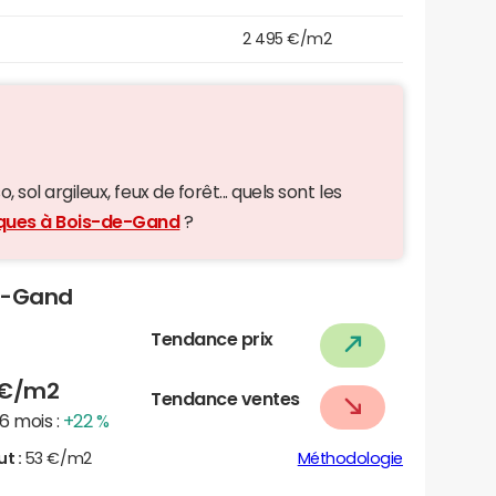
2 495 €/m2
 sol argileux, feux de forêt... quels sont les
iques à Bois-de-Gand
?
de-Gand
Tendance prix
€/m2
Tendance ventes
6 mois :
+22 %
ut :
53 €/m2
Méthodologie