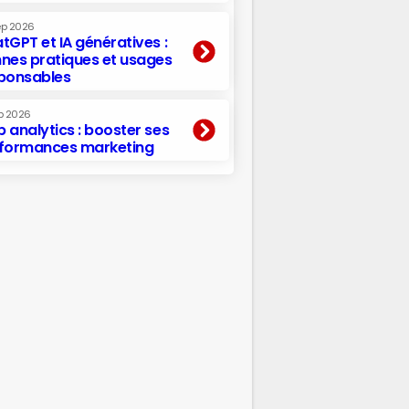
ep 2026
tGPT et IA génératives :
nes pratiques et usages
ponsables
p 2026
 analytics : booster ses
formances marketing