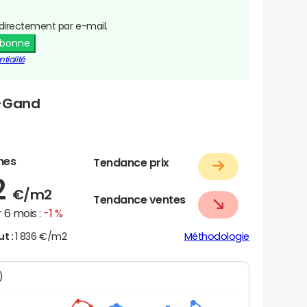
directement par e-mail.
abonne
tialité
e-Gand
nes
Tendance prix
2
€/m2
Tendance ventes
 6 mois :
-1 %
ut :
1 836 €/m2
Méthodologie
N)