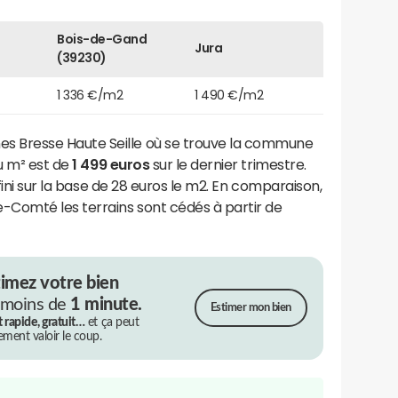
Bois-de-Gand
Jura
(39230)
1 336 €/m2
1 490 €/m2
Bresse Haute Seille où se trouve la commune
du m² est de
1 499 euros
sur le dernier trimestre.
fini sur la base de 28 euros le m2. En comparaison,
Comté les terrains sont cédés à partir de
timez votre bien
 moins de
1 minute.
Estimer mon bien
t rapide, gratuit…
et ça peut
rement valoir le coup.