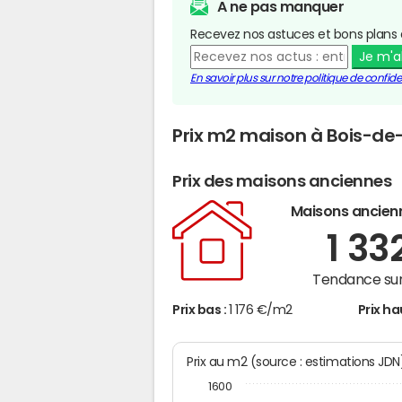
A ne pas manquer
Recevez nos astuces et bons plans 
Je m'
En savoir plus sur notre politique de confiden
Prix m2 maison à Bois-d
Prix des maisons anciennes
Maisons ancien
1 33
Tendance sur
Prix bas :
1 176 €/m2
Prix ha
Prix au m2 (source : estimations JD
1600