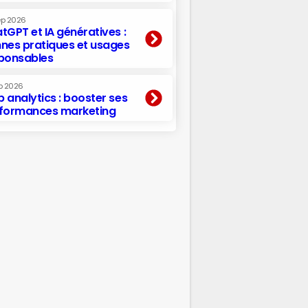
ep 2026
tGPT et IA génératives :
nes pratiques et usages
ponsables
p 2026
 analytics : booster ses
formances marketing