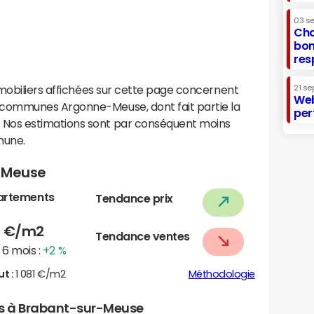
03 s
Cha
bon
res
mobiliers affichées sur cette page concernent
21 se
Web
communes Argonne-Meuse, dont fait partie la
per
os estimations sont par conséquent moins
mune.
r-Meuse
artements
Tendance prix
6
€/m2
Tendance ventes
6 mois :
+2 %
ut :
1 081 €/m2
Méthodologie
ers à Brabant-sur-Meuse