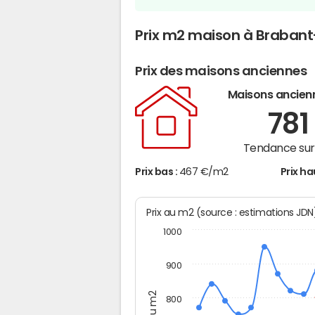
Prix m2 maison à Braban
Prix des maisons anciennes
Maisons ancien
78
Tendance sur 
Prix bas :
467 €/m2
Prix ha
Prix au m2 (source : estimations JD
1000
900
Prix au m2
800