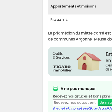
Appartements et maisons
Prix au m2
Le prix médian du mètre carré est
de communes Argonne-Meuse do
Outils
Es
& Services
en
C’es
clai
A ne pas manquer
Recevez nos astuces et bons plans 
Je m'
En savoir plus sur notre politique de confiden