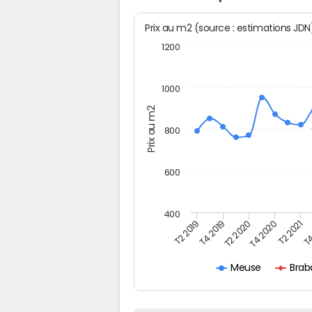
Prix au m2 (source : estimations JD
1200
1000
Prix au m2
800
600
400
T4
T2 2020
T4 2020
T2 2019
T2 2021
T4 2019
Brab
Meuse