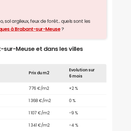
 sol argileux, feux de forêt... quels sont les
giques à Brabant-sur-Meuse
?
-sur-Meuse et dans les villes
Evolution sur
Prix du m2
6 mois
776 €/m2
+2 %
1 368 €/m2
0 %
1 107 €/m2
-9 %
1 341 €/m2
-4 %