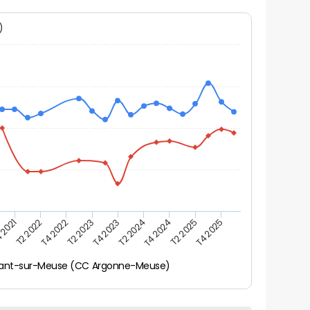
N)
 2021
T2 2025
T4 2023
T2 2022
T4 2025
T2 2024
T4 2022
T4 2024
T2 2023
ant-sur-Meuse (CC Argonne-Meuse)