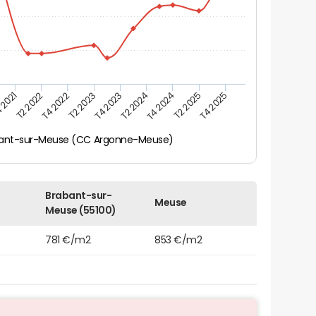
 2021
T2 2025
T4 2023
T2 2022
T4 2025
T2 2024
T4 2022
T4 2024
T2 2023
ant-sur-Meuse (CC Argonne-Meuse)
Brabant-sur-
Meuse
Meuse (55100)
781 €/m2
853 €/m2