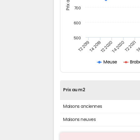
700
600
500
T4
T2 2020
T4 2020
T2 2019
T2 2021
T4 2019
Brab
Meuse
Prix au m2
Maisons anciennes
Maisons neuves