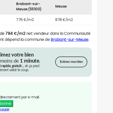
Brabant-sur-
Meuse
Meuse (55100)
776 €/m2
878 €/m2
 de
784 €/m2
net vendeur dans la Communauté
nt dépend la commune de
Brabant-sur-Meuse
.
timez votre bien
 moins de
1 minute.
Estimer mon bien
t rapide, gratuit…
et ça peut
rement valoir le coup.
directement par e-mail.
abonne
tialité