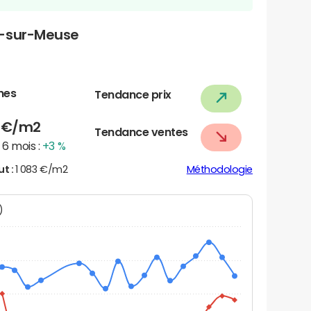
t-sur-Meuse
nes
Tendance prix
1
€/m2
Tendance ventes
6 mois :
+3 %
ut :
1 083 €/m2
Méthodologie
N)