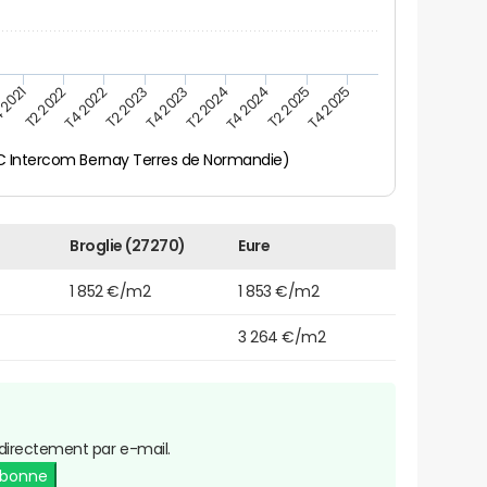
 2021
T2 2025
T4 2023
T2 2022
T4 2025
T2 2024
T4 2022
T4 2024
T2 2023
CC Intercom Bernay Terres de Normandie)
Broglie (27270)
Eure
1 852 €/m2
1 853 €/m2
3 264 €/m2
directement par e-mail.
abonne