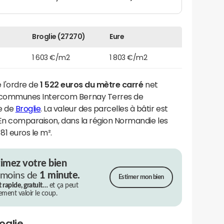
Broglie (27270)
Eure
1 603 €/m2
1 803 €/m2
e l'ordre de
1 522 euros du mètre carré
net
communes Intercom Bernay Terres de
e de
Broglie
. La valeur des parcelles à bâtir est
. En comparaison, dans la région Normandie les
81 euros le m².
timez votre bien
 moins de
1 minute.
Estimer mon bien
t rapide, gratuit…
et ça peut
rement valoir le coup.
oglie