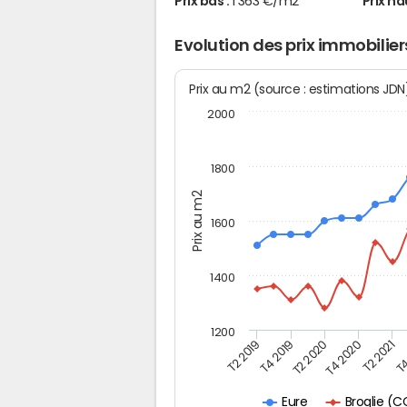
Prix bas :
1 363 €/m2
Prix ha
Evolution des prix immobilier
Prix au m2 (source : estimations JD
2000
1800
Prix au m2
1600
1400
1200
T4
T2 2020
T4 2020
T2 2019
T2 2021
T4 2019
Broglie (
Eure