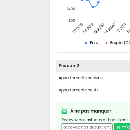
1400
1300
T4
T2 2020
T4 2020
T2 2019
T2 2021
T4 2019
Broglie (
Eure
Prix au m2
Appartements anciens
Appartements neufs
A ne pas manquer
Recevez nos astuces et bons plans 
Je m'