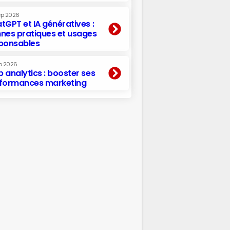
ep 2026
tGPT et IA génératives :
nes pratiques et usages
ponsables
p 2026
 analytics : booster ses
formances marketing