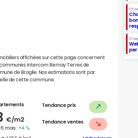
03 s
Cha
bon
res
21 se
Web
per
mobiliers affichées sur cette page concernent
 communes Intercom Bernay Terres de
mmune de Broglie. Nos estimations sont par
helle de cette commune.
artements
Tendance prix
3
€/m2
Tendance ventes
6 mois :
+4 %