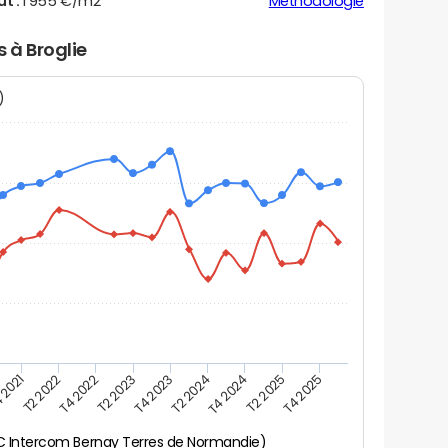
ut :
1 955 €/m2
Méthodologie
s à Broglie
N)
 2021
T2 2025
T4 2023
T2 2022
T4 2025
T2 2024
T4 2022
T4 2024
T2 2023
CC Intercom Bernay Terres de Normandie)