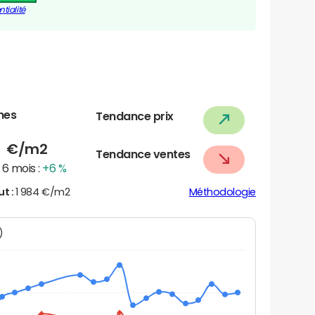
tialité
nes
Tendance prix
1
€/m2
Tendance ventes
6 mois :
+6 %
ut :
1 984 €/m2
Méthodologie
N)