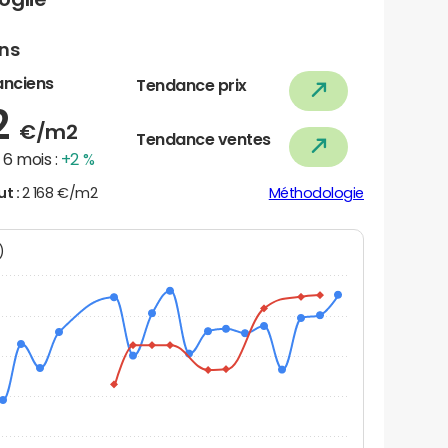
ens
anciens
Tendance prix
2
€/m2
Tendance ventes
6 mois :
+2 %
ut :
2 168 €/m2
Méthodologie
N)