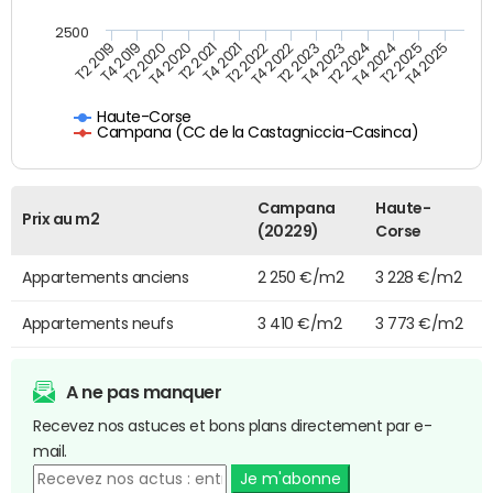
2500
T4 2021
T2 2025
T2 2020
T4 2023
T2 2022
T4 2025
T4 2020
T2 2024
T2 2019
T4 2022
T2 2021
T4 2024
T4 2019
T2 2023
Haute-Corse
Campana (CC de la Castagniccia-Casinca)
Campana
Haute-
Prix au m2
(20229)
Corse
Appartements anciens
2 250 €/m2
3 228 €/m2
Appartements neufs
3 410 €/m2
3 773 €/m2
A ne pas manquer
Recevez nos astuces et bons plans directement par e-
mail.
Je m'abonne