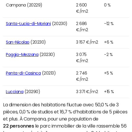
Campana (20229)
2 600
0 %
€/m2
Santa-Lucia-di-Moriani
(20230)
2 686
-12 %
€/m2
San-Nicolao
(20230)
3 157 €/m2
+6 %
Poggio-Mezzana
(20230)
3 075
-2 %
€/m2
Penta-di-Casinca
(20213)
2 746
+5 %
€/m2
Lucciana
(20290)
3 371 €/m2
+15 %
La dimension des habitations fluctue avec 50,0 % de 3
pièces, 0,0 % de studios et 16,7 % d’habitations de 5 pièces
et plus. À Campana, pour une population de
22 personnes
le parc immobilier de la ville rassemble 56