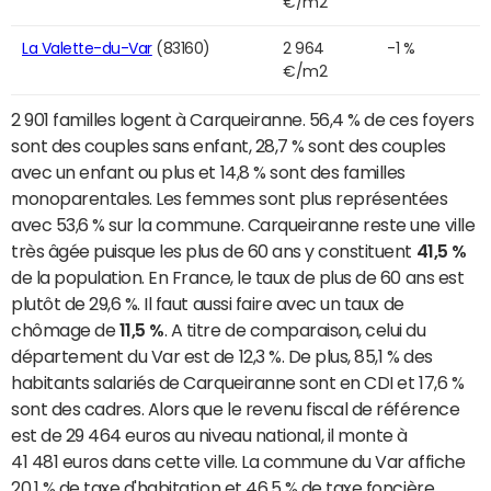
€/m2
La Valette-du-Var
(83160)
2 964
-1 %
€/m2
2 901 familles logent à Carqueiranne. 56,4 % de ces foyers
sont des couples sans enfant, 28,7 % sont des couples
avec un enfant ou plus et 14,8 % sont des familles
monoparentales. Les femmes sont plus représentées
avec 53,6 % sur la commune. Carqueiranne reste une ville
très âgée puisque les plus de 60 ans y constituent
41,5 %
de la population. En France, le taux de plus de 60 ans est
plutôt de 29,6 %. Il faut aussi faire avec un taux de
chômage de
11,5 %
. A titre de comparaison, celui du
département du Var est de 12,3 %. De plus, 85,1 % des
habitants salariés de Carqueiranne sont en CDI et 17,6 %
sont des cadres. Alors que le revenu fiscal de référence
est de 29 464 euros au niveau national, il monte à
41 481 euros dans cette ville. La commune du Var affiche
20,1 % de taxe d'habitation et 46,5 % de taxe foncière