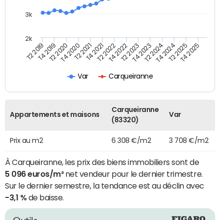
3k
2k
T4 2021
T2 2025
T2 2021
T4 2024
T4 2020
T2 2024
T2 2020
T4 2023
T4 2019
T2 2023
T2 2019
T4 2022
T2 2022
T4 2025
Var
Carqueiranne
Carqueiranne
Appartements et maisons
Var
(83320)
Prix au m2
6 308 €/m2
3 708 €/m2
À Carqueiranne, les prix des biens immobiliers sont de
5 096 euros/m²
net vendeur pour le dernier trimestre.
Sur le dernier semestre, la tendance est au déclin avec
-3,1 %
de baisse.