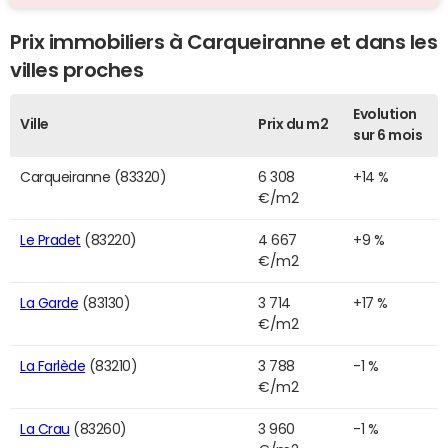
Prix immobiliers à Carqueiranne et dans les
villes proches
Evolution
Ville
Prix du m2
sur 6 mois
Carqueiranne (83320)
6 308
+14 %
€/m2
Le Pradet
(83220)
4 667
+9 %
€/m2
La Garde
(83130)
3 714
+17 %
€/m2
La Farlède
(83210)
3 788
-1 %
€/m2
La Crau
(83260)
3 960
-1 %