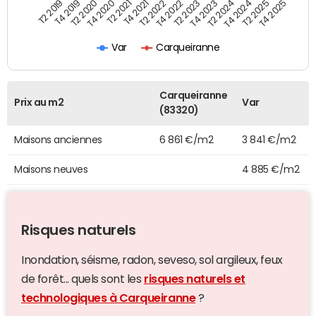
T4 2021
T2 2025
T2 2021
T4 2024
T4 2020
T2 2024
T2 2020
T4 2023
T4 2019
T2 2023
T2 2019
T4 2022
T2 2022
T4 2025
Var
Carqueiranne
Carqueiranne
Prix au m2
Var
(83320)
Maisons anciennes
6 861 €/m2
3 841 €/m2
Maisons neuves
4 885 €/m2
Risques naturels
Inondation, séisme, radon, seveso, sol argileux, feux
de forêt... quels sont les
risques naturels et
technologiques à Carqueiranne
?