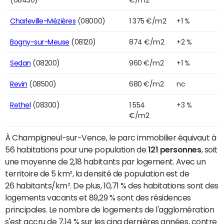
Charleville-Mézières
(08000)
1 375 €/m2
+1 %
Bogny-sur-Meuse
(08120)
874 €/m2
+2 %
Sedan
(08200)
960 €/m2
+1 %
Revin
(08500)
680 €/m2
nc
Rethel
(08300)
1 554
+3 %
€/m2
À Champigneul-sur-Vence, le parc immobilier équivaut à
56 habitations pour une population de
121 personnes
, soit
une moyenne de 2,18 habitants par logement. Avec un
territoire de 5 km², la densité de population est de
26 habitants/km². De plus, 10,71 % des habitations sont des
logements vacants et 89,29 % sont des résidences
principales. Le nombre de logements de l'agglomération
s'est accru de 7,14 % sur les cinq dernières années, contre