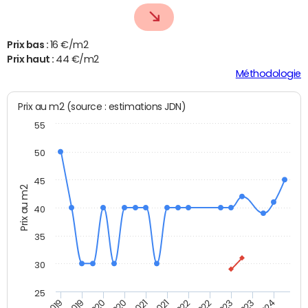
Prix bas :
16 €/m2
Prix haut :
44 €/m2
Méthodologie
Prix au m2 (source : estimations JDN)
55
50
45
Prix au m2
40
35
30
25