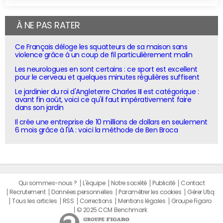
À NE PAS RATER
Ce Français déloge les squatteurs de sa maison sans
violence grâce à un coup de fil particulièrement malin
Les neurologues en sont certains : ce sport est excellent
pour le cerveau et quelques minutes régulières suffisent
Le jardinier du roi d'Angleterre Charles III est catégorique :
avant fin août, voici ce qu'il faut impérativement faire
dans son jardin
Il crée une entreprise de 10 millions de dollars en seulement
6 mois grâce à l'IA : voici la méthode de Ben Broca
Qui sommes-nous ?
L'équipe
Notre société
Publicité
Contact
Recrutement
Données personnelles
Paramétrer les cookies
Gérer Utiq
Tous les articles
RSS
Corrections
Mentions légales
Groupe Figaro
© 2025 CCM Benchmark