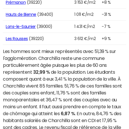
Prémanon
(39220)
3 153 €/m2
+8 %
Hauts de Bienne
(39400)
1 011 €/m2
-31 %
Lons-le-Saunier
(39000)
1 431 €/m2
-7 %
Les Rousses
(39220)
3 612 €/m2
+9 %
Les hommes sont mieux représentés avec 51,39 % sur
l'agglomération. Charchilla reste une commune
particulièrement âgée puisque les plus de 60 ans
représentent
32,99 %
de la population. Les étudiants
composent quant à eux 3,41 % la population de la ville. À
Charchilla vivent 85 familles. 51,76 % de ces familles sont
des couples sans enfant, 11,76 % sont des familles
monoparentales et 36,47 % sont des couples avec au
moins un enfant. Il faut aussi prendre en compte le taux
de chômage qui atteint les
6,87 %
. En outre, 84,76 % des
habitants salariés de Charchilla sont en CDI et 17,95 %
sont des cadres. Le revenu fiscal de référence de la ville