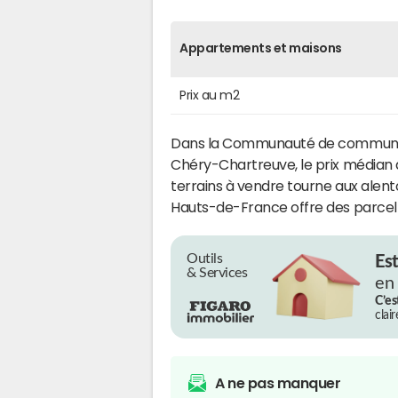
Appartements et maisons
Prix au m2
Dans la Communauté de communes 
Chéry-Chartreuve, le prix médian 
terrains à vendre tourne aux alent
Hauts-de-France offre des parcelle
Outils
Es
& Services
en
C’es
clai
A ne pas manquer