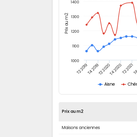
1400
Prix au m2
1300
1200
1100
1000
T4
T2 2020
T4 2020
T2 2019
T2 2021
T4 2019
Chér
Aisne
Prix au m2
Maisons anciennes