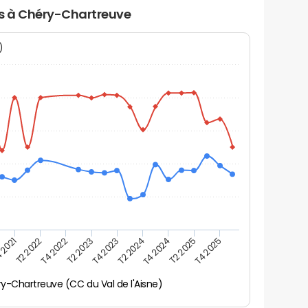
rs à Chéry-Chartreuve
N)
 2021
T2 2025
T4 2023
T2 2022
T4 2025
T2 2024
T4 2022
T4 2024
T2 2023
y-Chartreuve (CC du Val de l'Aisne)