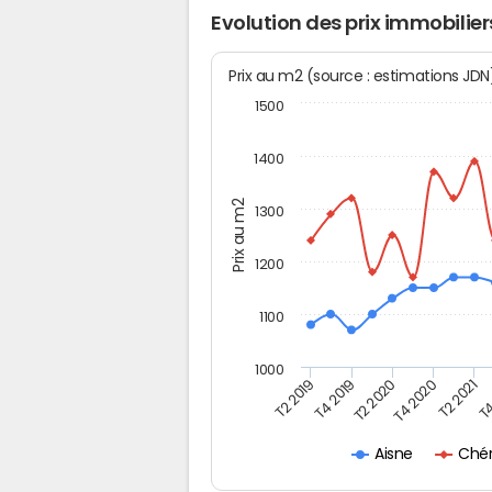
Evolution des prix immobilie
Prix au m2 (source : estimations JD
1500
1400
Prix au m2
1300
1200
1100
1000
T4
T2 2020
T4 2020
T2 2019
T2 2021
T4 2019
Chér
Aisne