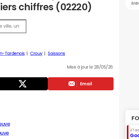
iers chiffres (02220)
n-Tardenois
Crouy
Soissons
Mise à jour le 28/05/26
Email
FO
euve
27 a
euve
Goo