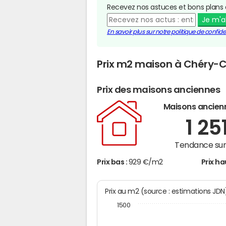
Recevez nos astuces et bons plans 
Je m'
En savoir plus sur notre politique de confiden
Prix m2 maison à Chéry-
Prix des maisons anciennes
Maisons ancien
1 25
Tendance sur 
Prix bas :
929 €/m2
Prix ha
Prix au m2 (source : estimations JD
1500