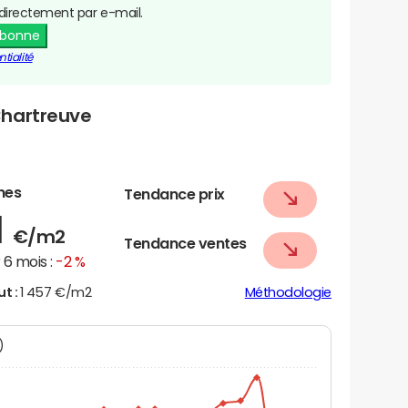
directement par e-mail.
abonne
tialité
Chartreuve
nes
Tendance prix
1
€/m2
Tendance ventes
6 mois :
-2 %
ut :
1 457 €/m2
Méthodologie
N)