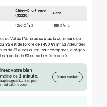
Chéry-Chartreuve
Aisne
(02220)
1 250 €/m2
1 168 €/m2
du Val de l'Aisne où se situe la commune de
du m2 est de l'ordre de
1 453 €/m²
. La valeur des
ours de 37 euros du m². Pour comparer, la région
s à partir de 83 euros le mètre carré.
timez votre bien
 moins de
1 minute.
Estimer mon bien
t rapide, gratuit…
et ça peut
rement valoir le coup.