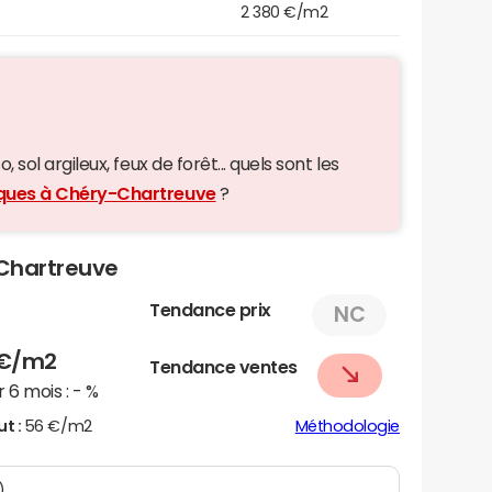
2 380 €/m2
 sol argileux, feux de forêt... quels sont les
giques à Chéry-Chartreuve
?
-Chartreuve
Tendance prix
NC
€/m2
Tendance ventes
 6 mois :
- %
ut :
56 €/m2
Méthodologie
)