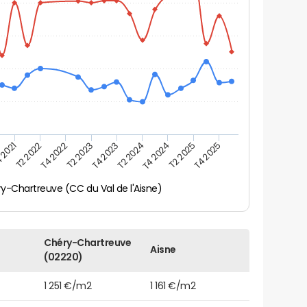
 2021
T2 2025
T4 2023
T2 2022
T4 2025
T2 2024
T4 2022
T4 2024
T2 2023
y-Chartreuve (CC du Val de l'Aisne)
Chéry-Chartreuve
Aisne
(02220)
1 251 €/m2
1 161 €/m2