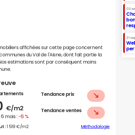
03 s
Cha
bon
res
21 se
Web
mobiliers affichées sur cette page concernent
per
mmunes du Val de l'Aisne, dont fait partie la
s estimations sont par conséquent moins
mune.
reuve
artements
Tendance prix
0
€/m2
Tendance ventes
6 mois :
-6 %
ut :
1 519 €/m2
Méthodologie