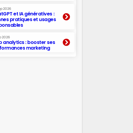
ep 2026
tGPT et IA génératives :
nes pratiques et usages
ponsables
p 2026
 analytics : booster ses
formances marketing