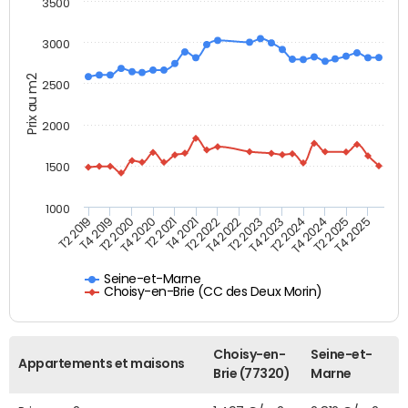
3500
3000
Prix au m2
2500
2000
1500
1000
T4 2021
T2 2025
T2 2019
T4 2022
T2 2020
T4 2023
T2 2021
T4 2024
T2 2022
T4 2025
T4 2019
T2 2023
T4 2020
T2 2024
Seine-et-Marne
Choisy-en-Brie (CC des Deux Morin)
Choisy-en-
Seine-et-
Appartements et maisons
Brie (77320)
Marne