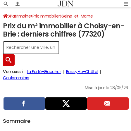
Patrimoine
Prix immobilier
Seine-et-Marne
Prix du m² immobilier à Choisy-en-
Choisy-en-Brie
Brie : derniers chiffres (77320)
Voir aussi :
La Ferté-Gaucher
Boissy-le-Châtel
Coulommiers
Mise à jour le 28/05/26
Sommaire