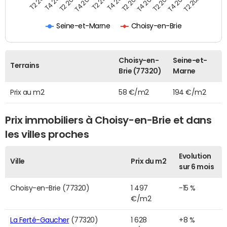
T2 2022
T2 2023
T2 2024
T4 2019
T4 2020
T4 2021
T4 2022
T4 2023
T2 2019
T2 2020
T2 2021
Seine-et-Marne
Choisy-en-Brie
Choisy-en-
Seine-et-
Terrains
Brie (77320)
Marne
Prix au m2
58 €/m2
194 €/m2
Prix immobiliers à Choisy-en-Brie et dans
les villes proches
Evolution
Ville
Prix du m2
sur 6 mois
Choisy-en-Brie (77320)
1 497
-15 %
€/m2
La Ferté-Gaucher
(77320)
1 628
+8 %