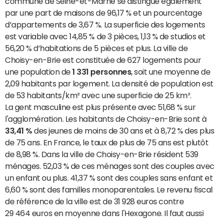
commune de Seine-et-Marne se distingue également
par une part de maisons de 96,17 % et un pourcentage
d’appartements de 3,67 %. La superficie des logements
est variable avec 14,85 % de 3 pièces, 1,13 % de studios et
56,20 % d’habitations de 5 pièces et plus. La ville de
Choisy-en-Brie est constituée de 627 logements pour
une population de
1 331 personnes
, soit une moyenne de
2,09 habitants par logement. La densité de population est
de 53 habitants/km² avec une superficie de 25 km².
La gent masculine est plus présente avec 51,68 % sur
l'agglomération. Les habitants de Choisy-en-Brie sont à
33,41 %
des jeunes de moins de 30 ans et à 8,72 % des plus
de 75 ans. En France, le taux de plus de 75 ans est plutôt
de 8,98 %. Dans la ville de Choisy-en-Brie résident 539
ménages. 52,03 % de ces ménages sont des couples avec
un enfant ou plus. 41,37 % sont des couples sans enfant et
6,60 % sont des familles monoparentales. Le revenu fiscal
de référence de la ville est de 31 928 euros contre
29 464 euros en moyenne dans l'Hexagone. Il faut aussi