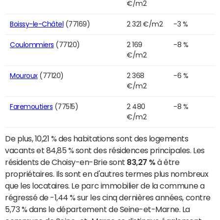
€/m2
Boissy-le-Châtel
(77169)
2 321 €/m2
-3 %
Coulommiers
(77120)
2 169
-8 %
€/m2
Mouroux
(77120)
2 368
-6 %
€/m2
Faremoutiers
(77515)
2 480
-8 %
€/m2
De plus, 10,21 % des habitations sont des logements
vacants et 84,85 % sont des résidences principales. Les
résidents de Choisy-en-Brie sont
83,27 %
à être
propriétaires. Ils sont en d'autres termes plus nombreux
que les locataires. Le parc immobilier de la commune a
régressé de -1,44 % sur les cinq dernières années, contre
5,73 % dans le département de Seine-et-Marne. La