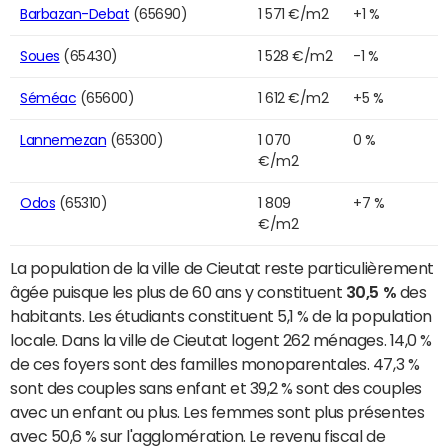
Barbazan-Debat
(65690)
1 571 €/m2
+1 %
Soues
(65430)
1 528 €/m2
-1 %
Séméac
(65600)
1 612 €/m2
+5 %
Lannemezan
(65300)
1 070
0 %
€/m2
Odos
(65310)
1 809
+7 %
€/m2
La population de la ville de Cieutat reste particulièrement
âgée puisque les plus de 60 ans y constituent
30,5 %
des
habitants. Les étudiants constituent 5,1 % de la population
locale. Dans la ville de Cieutat logent 262 ménages. 14,0 %
de ces foyers sont des familles monoparentales. 47,3 %
sont des couples sans enfant et 39,2 % sont des couples
avec un enfant ou plus. Les femmes sont plus présentes
avec 50,6 % sur l'agglomération. Le revenu fiscal de