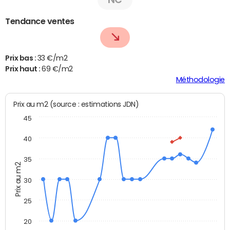
Tendance ventes
Prix bas :
33 €/m2
Prix haut :
69 €/m2
Méthodologie
Prix au m2 (source : estimations JDN)
45
40
35
Prix au m2
30
25
20