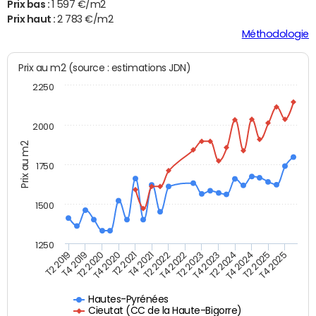
Prix bas :
1 597 €/m2
Prix haut :
2 783 €/m2
Méthodologie
Prix au m2 (source : estimations JDN)
2250
2000
Prix au m2
1750
1500
1250
T4 2021
T2 2025
T2 2019
T4 2022
T2 2020
T4 2023
T2 2021
T4 2024
T2 2022
T4 2025
T4 2019
T2 2023
T4 2020
T2 2024
Hautes-Pyrénées
Cieutat (CC de la Haute-Bigorre)