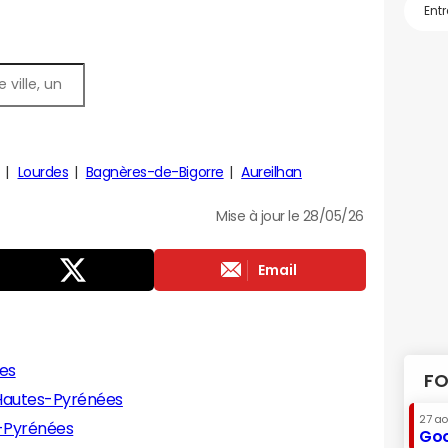
Lourdes
Bagnères-de-Bigorre
Aureilhan
Mise à jour le 28/05/26
Email
es
FO
 Hautes-Pyrénées
27 a
s-Pyrénées
Goo