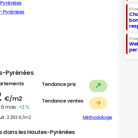
s-Pyrénées
03 s
es-Pyrénées
Cha
bon
res
21 se
Web
per
es-Pyrénées
artements
Tendance prix
2
€/m2
Tendance ventes
6 mois :
+3 %
ut :
2 293 €/m2
Méthodologie
rs dans les Hautes-Pyrénées