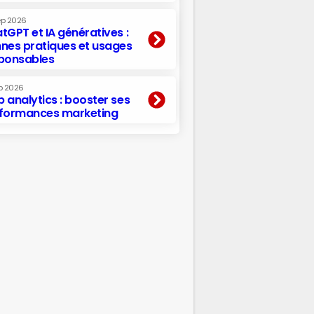
ep 2026
tGPT et IA génératives :
nes pratiques et usages
ponsables
p 2026
 analytics : booster ses
formances marketing