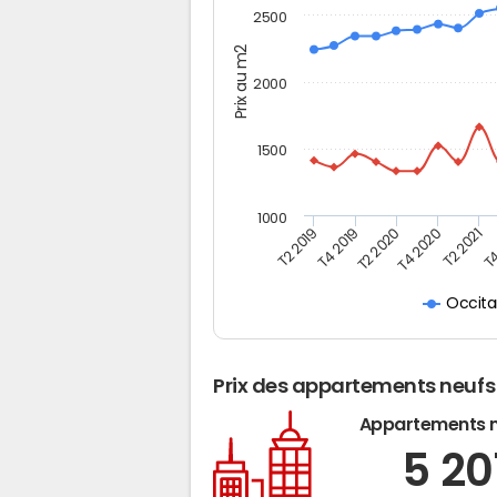
2500
Prix au m2
2000
1500
1000
T4
T2 2020
T4 2020
T2 2019
T2 2021
T4 2019
Occita
Prix des appartements neufs
Appartements 
5 20