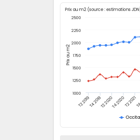
Prix au m2 (source : estimations JD
2500
2250
2000
Prix au m2
1750
1500
1250
1000
T4
T2 2020
T4 2020
T2 2019
T2 2021
T4 2019
Occita