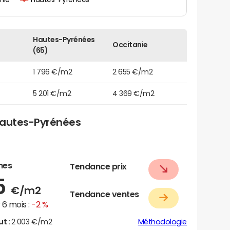
Hautes-Pyrénées
Occitanie
(65)
1 796 €/m2
2 655 €/m2
5 201 €/m2
4 369 €/m2
Hautes-Pyrénées
nes
Tendance prix
5
€/m2
Tendance ventes
6 mois :
-2 %
ut :
2 003 €/m2
Méthodologie