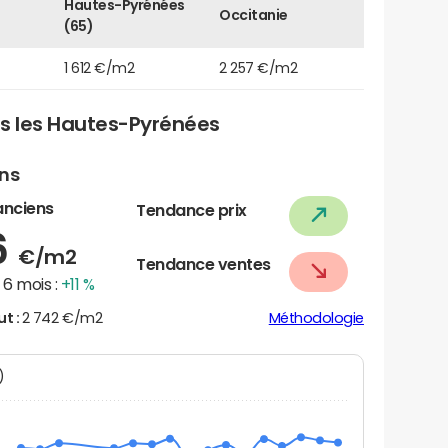
Hautes-Pyrénées
Occitanie
(65)
1 612 €/m2
2 257 €/m2
s les Hautes-Pyrénées
ens
anciens
Tendance prix
6
€/m2
Tendance ventes
6 mois :
+11 %
ut :
2 742 €/m2
Méthodologie
N)