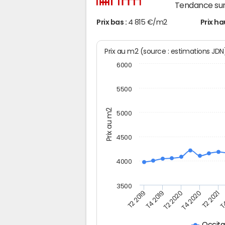
Tendance sur
Prix bas :
4 815 €/m2
Prix ha
Prix au m2 (source : estimations JD
6000
5500
Prix au m2
5000
4500
4000
3500
T2 2019
T4 2019
T2 2020
T4 2020
T2 2021
T4
Occita