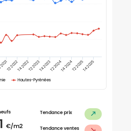
 2021
T2 2025
T4 2023
T2 2022
T4 2025
T2 2024
T4 2022
T4 2024
T2 2023
nie
Hautes-Pyrénées
neufs
Tendance prix
1
€/m2
Tendance ventes