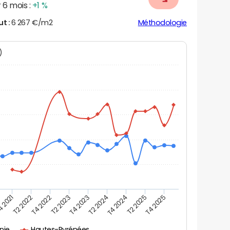
 6 mois :
+1 %
ut :
6 267 €/m2
Méthodologie
N)
 2021
T2 2022
T4 2022
T2 2023
T4 2023
T2 2024
T4 2024
T2 2025
T4 2025
nie
Hautes-Pyrénées