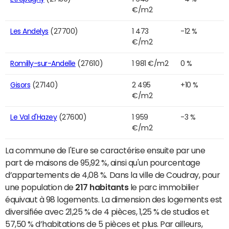
€/m2
Les Andelys
(27700)
1 473
-12 %
€/m2
Romilly-sur-Andelle
(27610)
1 981 €/m2
0 %
Gisors
(27140)
2 495
+10 %
€/m2
Le Val d'Hazey
(27600)
1 959
-3 %
€/m2
La commune de l'Eure se caractérise ensuite par une
part de maisons de 95,92 %, ainsi qu'un pourcentage
d’appartements de 4,08 %. Dans la ville de Coudray, pour
une population de
217 habitants
le parc immobilier
équivaut à 98 logements. La dimension des logements est
diversifiée avec 21,25 % de 4 pièces, 1,25 % de studios et
57,50 % d’habitations de 5 pièces et plus. Par ailleurs,