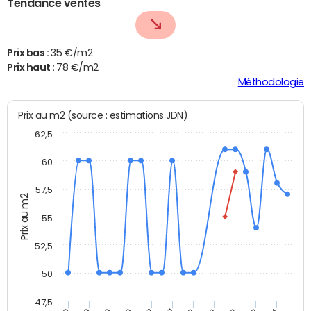
Tendance ventes
Prix bas :
35 €/m2
Prix haut :
78 €/m2
Méthodologie
Prix au m2 (source : estimations JDN)
62,5
60
57,5
Prix au m2
55
52,5
50
47,5