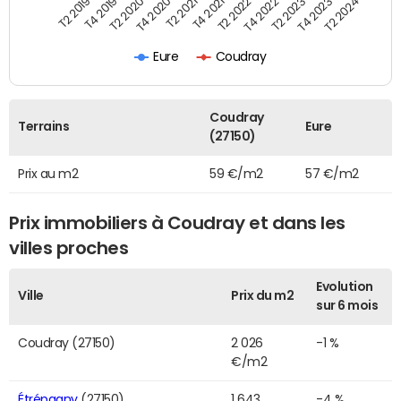
T4 2020
T2 2023
T2 2020
T4 2022
T4 2019
T2 2022
T2 2019
T4 2021
T2 2024
T2 2021
T4 2023
Eure
Coudray
Coudray
Terrains
Eure
(27150)
Prix au m2
59 €/m2
57 €/m2
Prix immobiliers à Coudray et dans les
villes proches
Evolution
Ville
Prix du m2
sur 6 mois
Coudray (27150)
2 026
-1 %
€/m2
Étrépagny
(27150)
1 643
-4 %