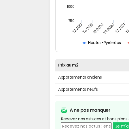
1000
750
T4
T2 2020
T4 2020
T2 2019
T2 2021
T4 2019
Hautes-Pyrénées
Prix au m2
Appartements anciens
Appartements neufs
A ne pas manquer
Recevez nos astuces et bons plans 
Je m'