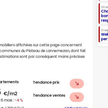
03 s
Cha
bon
res
21 se
Web
per
mobiliers affichées sur cette page concernent
communes du Plateau de Lannemezan, dont fait
estimations sont par conséquent moins précises
artements
Tendance prix
6
€/m2
Tendance ventes
6 mois :
-4 %