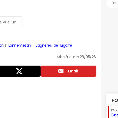
an
Lannemezan
Bagnères-de-Bigorre
Mise à jour le 28/05/26
Email
FO
27 a
Goo