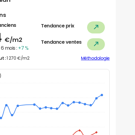
ens
anciens
Tendance prix
4
€/m2
Tendance ventes
6 mois :
+7 %
ut :
1 270 €/m2
Méthodologie
N)