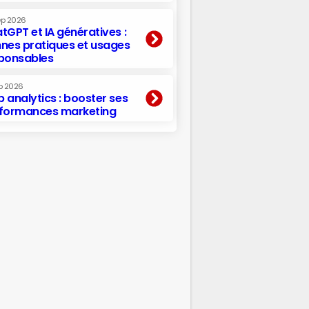
ep 2026
tGPT et IA génératives :
nes pratiques et usages
ponsables
p 2026
 analytics : booster ses
formances marketing