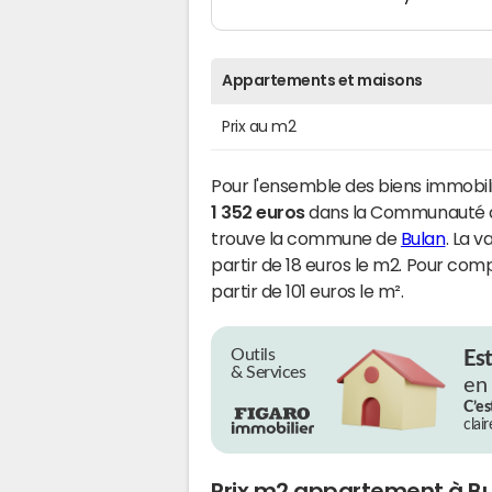
Appartements et maisons
Prix au m2
Pour l'ensemble des biens immobili
1 352 euros
dans la Communauté 
trouve la commune de
Bulan
. La v
partir de 18 euros le m2. Pour comp
partir de 101 euros le m².
Outils
Es
& Services
en
C’es
clai
Prix m2 appartement à B