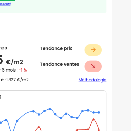
tialité
nes
Tendance prix
5
€/m2
Tendance ventes
 6 mois :
-1 %
ut :
1 827 €/m2
Méthodologie
N)