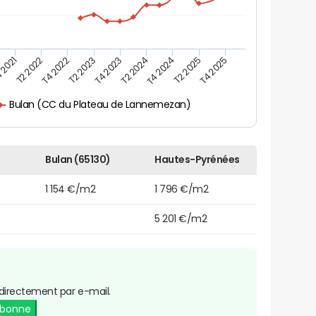
 2021
T2 2025
T4 2023
T2 2022
T4 2025
T2 2024
T4 2022
T4 2024
T2 2023
Bulan (CC du Plateau de Lannemezan)
Bulan (65130)
Hautes-Pyrénées
1 154 €/m2
1 796 €/m2
5 201 €/m2
directement par e-mail.
abonne