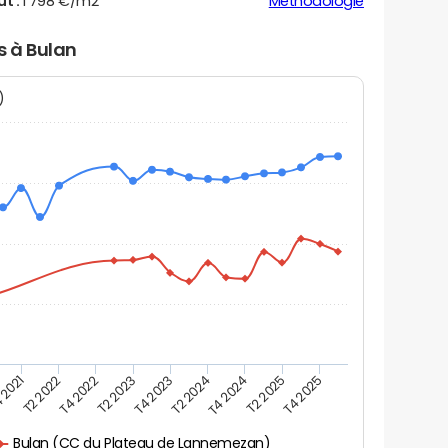
ut :
1 798 €/m2
Méthodologie
s à Bulan
N)
 2021
T2 2025
T4 2023
T2 2022
T4 2025
T2 2024
T4 2022
T4 2024
T2 2023
Bulan (CC du Plateau de Lannemezan)