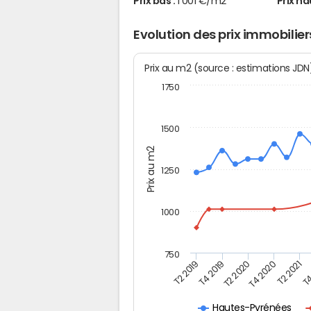
Prix bas :
1 001 €/m2
Prix ha
Evolution des prix immobilier
Prix au m2 (source : estimations JD
1750
1500
Prix au m2
1250
1000
750
T4
T2 2020
T4 2020
T2 2019
T2 2021
T4 2019
Hautes-Pyrénées