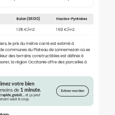
Bulan (65130)
Hautes-Pyrénées
1 216 €/m2
1 612 €/m2
ers, le prix du mètre carré est estimé à
de communes du Plateau de Lannemezan où se
aleur des terrains constructibles est définie à
arer, la région Occitanie offre des parcelles à
timez votre bien
 moins de
1 minute.
Estimer mon bien
t rapide, gratuit…
et ça peut
rement valoir le coup.
ulan