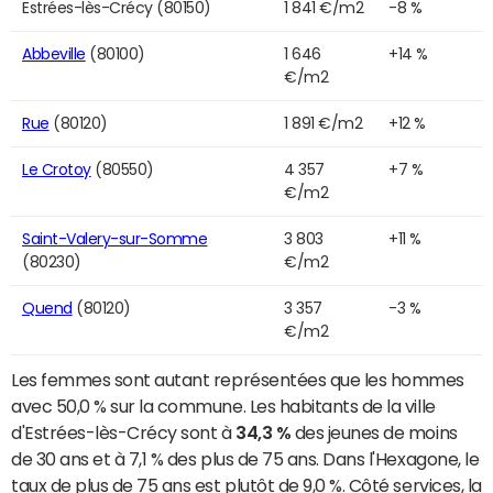
Estrées-lès-Crécy (80150)
1 841 €/m2
-8 %
Abbeville
(80100)
1 646
+14 %
€/m2
Rue
(80120)
1 891 €/m2
+12 %
Le Crotoy
(80550)
4 357
+7 %
€/m2
Saint-Valery-sur-Somme
3 803
+11 %
(80230)
€/m2
Quend
(80120)
3 357
-3 %
€/m2
Les femmes sont autant représentées que les hommes
avec 50,0 % sur la commune. Les habitants de la ville
d'Estrées-lès-Crécy sont à
34,3 %
des jeunes de moins
de 30 ans et à 7,1 % des plus de 75 ans. Dans l'Hexagone, le
taux de plus de 75 ans est plutôt de 9,0 %. Côté services, la