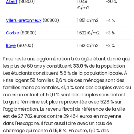
Albert
(80300)
1 048
-20 %
€/m2
Villers-Bretonneux
(80800)
1 851 €/m2
-4 %
Corbie
(80800)
1 622 €/m2
+3 %
Roye
(80700)
1 192 €/m2
+3 %
Frise reste une agglomération très âgée étant donné que
les plus de 60 ans y constituent
33,0 %
de la population.
Les étudiants constituent 5,5 % de la population locale. À
Frise logent 58 familles. 8,6 % de ces ménages sont des
familles monoparentales, 41,4 % sont des couples avec au
moins un enfant et 50,0 % sont des couples sans enfant.
La gent féminine est plus représentée avec 52,8 % sur
l'agglomération. Le revenu fiscal de référence de la ville
est de 27 702 euros contre 29 464 euros en moyenne
dans l'Hexagone. Il faut aussi faire avec un taux de
chômage qui monte à
15,8 %
. En outre, 6,0 % des