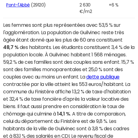
Pont-l'Abbé
(29120)
2 630
+6 %
€/m2
Les femmes sont plus représentées avec 53,5 % sur
l'agglomération. La population de Guilvinec reste très
âgée étant donné que les plus de 60 ans constituent
48,7 %
des habitants. Les étudiants constituent 3,4 % de la
population locale. À Guilvinec habitent 1 568 ménages.
59,2 % de ces familles sont des couples sans enfant. 15,7 %
sont des familles monoparentales et 25,0 % sont des
couples avec au moins un enfant. La
dette publique
contractée par la ville atteint les 553 euros/habitant. La
commune du Finistère affiche 13,2 % de taxe d'habitation
et 32,4 % de taxe foncière d'après la valeur locative des
biens. Il faut aussi prendre en considération le taux de
chômage qui culmine à
14,1 %
. A titre de comparaison,
celui du département du Finistère est de 9,8 %. Les
habitants de la ville de Guilvinec sont à 3,8 % des cadres
et à 83,1 % des salariés en CDI. Le revenu fiscal de