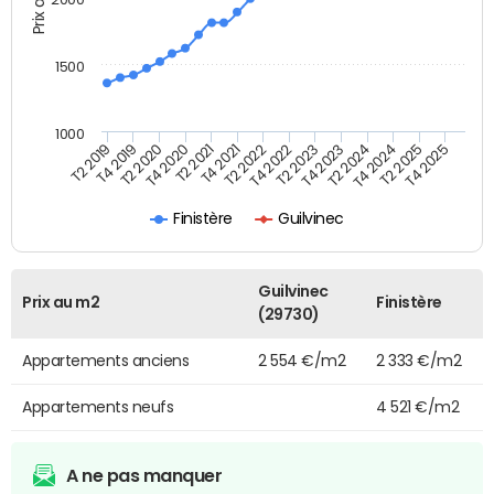
1500
1000
T4 2021
T2 2025
T2 2019
T4 2022
T2 2020
T4 2023
T2 2021
T4 2024
T2 2022
T4 2025
T4 2019
T2 2023
T4 2020
T2 2024
Finistère
Guilvinec
Guilvinec
Prix au m2
Finistère
(29730)
Appartements anciens
2 554 €/m2
2 333 €/m2
Appartements neufs
4 521 €/m2
A ne pas manquer