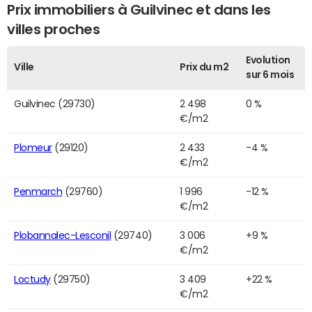
Prix immobiliers à Guilvinec et dans les
villes proches
Evolution
Ville
Prix du m2
sur 6 mois
Guilvinec (29730)
2 498
0 %
€/m2
Plomeur
(29120)
2 433
-4 %
€/m2
Penmarch
(29760)
1 996
-12 %
€/m2
Plobannalec-Lesconil
(29740)
3 006
+9 %
€/m2
Loctudy
(29750)
3 409
+22 %
€/m2