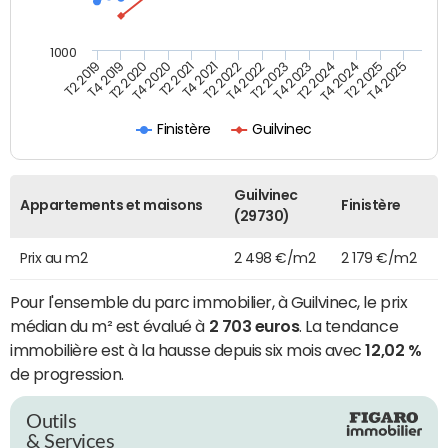
1000
T4 2021
T2 2025
T2 2019
T4 2022
T2 2020
T4 2023
T2 2021
T4 2024
T2 2022
T4 2025
T4 2019
T2 2023
T4 2020
T2 2024
Finistère
Guilvinec
Guilvinec
Appartements et maisons
Finistère
(29730)
Prix au m2
2 498 €/m2
2 179 €/m2
Pour l'ensemble du parc immobilier, à Guilvinec, le prix
médian du m² est évalué à
2 703 euros
. La tendance
immobilière est à la hausse depuis six mois avec
12,02 %
de progression.
Outils
& Services