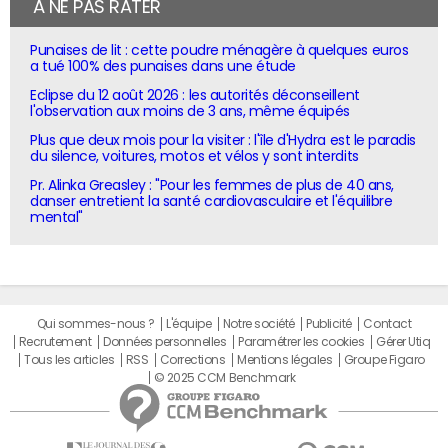
À NE PAS RATER
Punaises de lit : cette poudre ménagère à quelques euros
a tué 100% des punaises dans une étude
Eclipse du 12 août 2026 : les autorités déconseillent
l'observation aux moins de 3 ans, même équipés
Plus que deux mois pour la visiter : l'île d'Hydra est le paradis
du silence, voitures, motos et vélos y sont interdits
Pr. Alinka Greasley : "Pour les femmes de plus de 40 ans,
danser entretient la santé cardiovasculaire et l'équilibre
mental"
Qui sommes-nous ?
L'équipe
Notre société
Publicité
Contact
Recrutement
Données personnelles
Paramétrer les cookies
Gérer Utiq
Tous les articles
RSS
Corrections
Mentions légales
Groupe Figaro
© 2025 CCM Benchmark