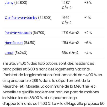
Jarny
(54800)
1 487
+3 %
€/m2
Conflans-en-Jarnisy
(54800)
1 669
+1 %
€/m2
Pont-à-Mousson
(54700)
1 719 €/m2
+9 %
Homécourt
(54310)
1 154 €/m2
-6 %
Jœuf
(54240)
884 €/m2
-4 %
Ensuite, 94,00 % des habitations sont des résidences
principales et 6,00 % sont des logements vacants.
L'habitat de l'agglomération s'est amoindri de -4,00 % en
cinq ans, contre 2,99 % dans le département de la
Meurthe-et-Moselle. La commune de la Meurthe-et-
Moselle se qualifie également par une part de maisons
individuelles de 86,00 % et un pourcentage
d’appartements de 14,00 %. La ville d'Hagéville propose 50