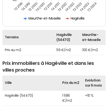
40
T2 2022
T2 2023
T2 2024
T4 2019
T4 2020
T4 2021
T4 2022
T4 2023
T2 2019
T2 2020
T2 2021
Meurthe-et-Moselle
Hagéville
Hagéville
Meurthe-
Terrains
(54470)
et-Moselle
Prix au m2
59 €/m2
100 €/m2
Prix immobiliers à Hagéville et dans les
villes proches
Evolution
Ville
Prix du m2
sur 6 mois
Hagéville (54470)
1 586
+10 %
€/m2