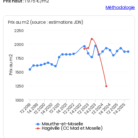
Prix haut :
1 975 €/m2
Méthodologie
Prix au m2 (source : estimations JDN)
2250
2000
Prix au m2
1750
1500
1250
1000
T4 2021
T2 2025
T2 2019
T4 2022
T2 2020
T4 2023
T2 2021
T4 2024
T2 2022
T4 2025
T4 2019
T2 2023
T4 2020
T2 2024
Meurthe-et-Moselle
Hagéville (CC Mad et Moselle)