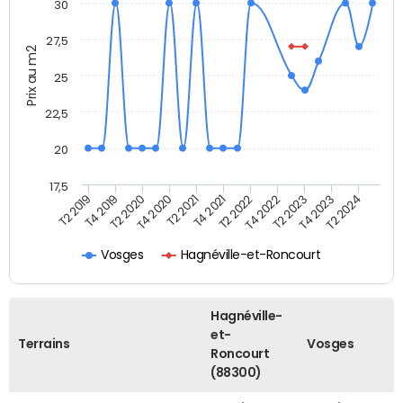
30
27,5
Prix au m2
25
22,5
20
17,5
T4 2020
T2 2023
T2 2020
T4 2022
T4 2019
T2 2022
T2 2019
T4 2021
T2 2024
T2 2021
T4 2023
Vosges
Hagnéville-et-Roncourt
Hagnéville-
et-
Terrains
Vosges
Roncourt
(88300)