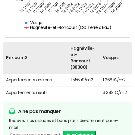
T4 2021
T2 2025
T2 2019
T4 2022
T2 2020
T4 2023
T2 2021
T4 2024
T2 2022
T4 2025
T4 2019
T2 2023
T4 2020
T2 2024
Vosges
Hagnéville-et-Roncourt (CC Terre d'Eau)
Hagnéville-
et-
Prix au m2
Vosges
Roncourt
(88300)
Appartements anciens
1 556 €/m2
1 268 €/m2
Appartements neufs
3 343 €/m2
A ne pas manquer
Recevez nos astuces et bons plans directement par e-
mail.
Je m'abonne