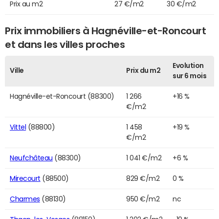
Prix au m2
27 €/m2
30 €/m2
Prix immobiliers à Hagnéville-et-Roncourt
et dans les villes proches
Evolution
Ville
Prix du m2
sur 6 mois
Hagnéville-et-Roncourt (88300)
1 266
+16 %
€/m2
Vittel
(88800)
1 458
+19 %
€/m2
Neufchâteau
(88300)
1 041 €/m2
+6 %
Mirecourt
(88500)
829 €/m2
0 %
Charmes
(88130)
950 €/m2
nc