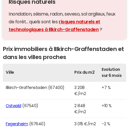
Risques naturels
Inondation, séisme, radon, seveso, sol argileux, feux
de forêt... quels sont les
risques naturels et
technologiques à Illkirch-Graffenstaden
?
Prix immobiliers à Illkirch-Graffenstaden et
dans les villes proches
Evolution
Ville
Prix du m2
sur 6 mois
Illkirch-Graffenstaden (67400)
3 208
+7 %
€/m2
Ostwald
(67540)
2 848
+10 %
€/m2
Fegersheim
(67640)
3 015 €/m2
-2 %