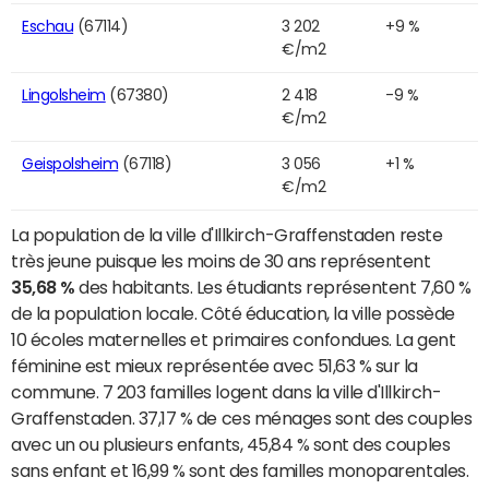
Eschau
(67114)
3 202
+9 %
€/m2
Lingolsheim
(67380)
2 418
-9 %
€/m2
Geispolsheim
(67118)
3 056
+1 %
€/m2
La population de la ville d'Illkirch-Graffenstaden reste
très jeune puisque les moins de 30 ans représentent
35,68 %
des habitants. Les étudiants représentent 7,60 %
de la population locale. Côté éducation, la ville possède
10 écoles maternelles et primaires confondues. La gent
féminine est mieux représentée avec 51,63 % sur la
commune. 7 203 familles logent dans la ville d'Illkirch-
Graffenstaden. 37,17 % de ces ménages sont des couples
avec un ou plusieurs enfants, 45,84 % sont des couples
sans enfant et 16,99 % sont des familles monoparentales.