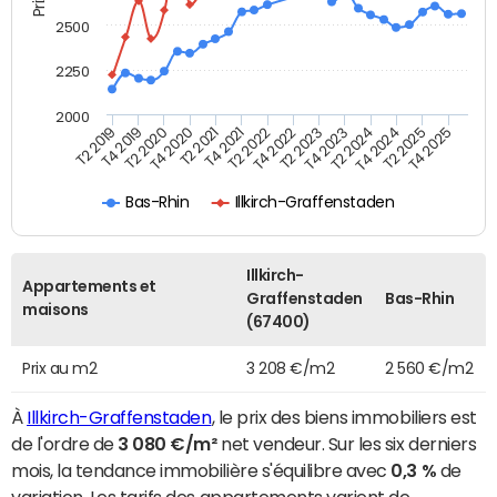
2500
2250
2000
T4 2021
T2 2025
T2 2020
T4 2023
T2 2022
T4 2025
T4 2020
T2 2024
T2 2019
T4 2022
T2 2021
T4 2024
T4 2019
T2 2023
Bas-Rhin
Illkirch-Graffenstaden
Illkirch-
Appartements et
Graffenstaden
Bas-Rhin
maisons
(67400)
Prix au m2
3 208 €/m2
2 560 €/m2
À
Illkirch-Graffenstaden
, le prix des biens immobiliers est
de l'ordre de
3 080 €/m²
net vendeur. Sur les six derniers
mois, la tendance immobilière s'équilibre avec
0,3 %
de
variation. Les tarifs des appartements varient de