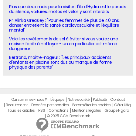
Plus que deux mois pour la visiter : l'île d'Hydra est le paradis
du silence, voitures, motos et vélos y sont interdits
Pr. Alinka Greasley : "Pour les femmes de plus de 40 ans,
danser entretient la santé cardiovasculaire et l'équilibre
mental"
Voici les revêtements de sol à éviter si vous voulez une
maison facile à nettoyer - un en particulier est même
dangereux
Bertrand, maître-nageur : "Les principaux accidents
d'enfants en piscine sont dus au manque de forme
physique des parents"
Qui sommes-nous ?
L'équipe
Notre société
Publicité
Contact
Recrutement
Données personnelles
Paramétrer les cookies
Gérer Utiq
Tous les articles
RSS
Corrections
Mentions légales
Groupe Figaro
© 2025 CCM Benchmark