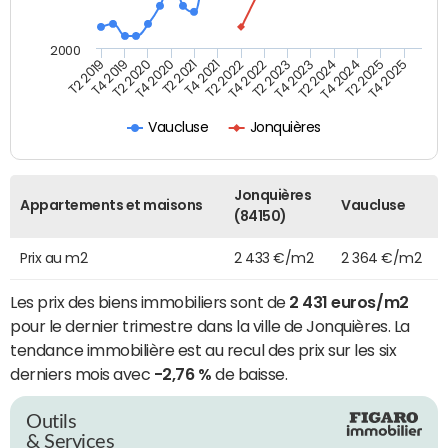
2000
T4 2021
T2 2025
T2 2020
T4 2023
T2 2022
T4 2025
T4 2020
T2 2024
T2 2019
T4 2022
T2 2021
T4 2024
T4 2019
T2 2023
Vaucluse
Jonquières
Jonquières
Appartements et maisons
Vaucluse
(84150)
Prix au m2
2 433 €/m2
2 364 €/m2
Les prix des biens immobiliers sont de
2 431 euros/m2
pour le dernier trimestre dans la ville de Jonquières. La
tendance immobilière est au recul des prix sur les six
derniers mois avec
-2,76 %
de baisse.
Outils
& Services