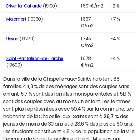
Brive-la-Gaillarde
(19100)
1 691 €/m2
-2 %
Malemort
(19360)
1 667
+7 %
€/m2
Ussac
(19270)
1 745
-4 %
€/m2
Saint-Pantaléon-de-Larche
1 678
-4 %
(19600)
€/m2
Dans la ville de la Chapelle-aux-Saints habitent 88
familles. 44,3 % de ces ménages sont des couples sans
enfant, 5,7 % sont des familles monoparentales et 51,1 %
sont des couples avec au moins un enfant. Les femmes
sont plus représentées avec 50,4 % sur la commune. Les
habitants de la Chapelle-aux-Saints sont à
26,7 %
des
jeunes de moins de 30 ans et à 28,6 % des plus de 60 ans.
Les étudiants constituent 4,8 % de la population de la ville.
L'encours de sa dette publique atteint 114 euros par